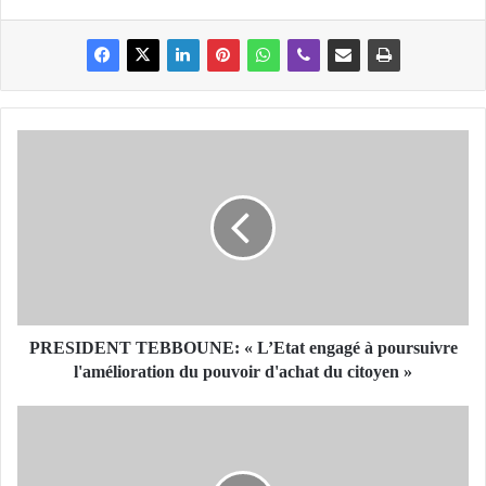
P
R
E
S
I
D
E
N
T
T
PRESIDENT TEBBOUNE: « L’Etat engagé à poursuivre
E
l'amélioration du pouvoir d'achat du citoyen »
B
B
M
O
o
U
u
N
a