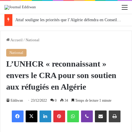
M
Attaf souligne les priorités que l’Algérie défendra en Conseil de sécurité « avec rigueur et engagement »
Accueil
/
National
National
L’UNHCR « reconnaissant »
envers le CRA pour son soutien
aux réfugiés en Algérie
Eddiwan
23/12/2022
0
34
Temps de lecture 1 minute
Facebook
X
Linkedin
Pinterest
WhatsApp
Viber
Partager par email
Imprimer