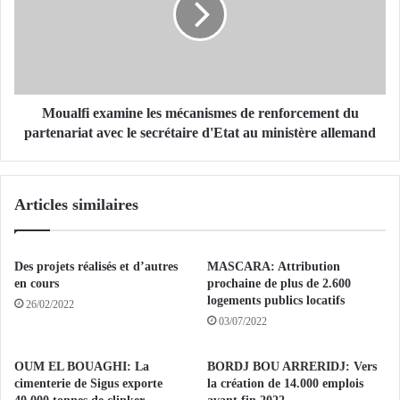
E
l
:
f
«
i
e
L
x
’
a
Moualfi examine les mécanismes de renforcement du
E
m
partenariat avec le secrétaire d'Etat au ministère allemand
t
i
a
n
t
e
Articles similaires
e
l
n
e
g
s
a
m
Des projets réalisés et d’autres
MASCARA: Attribution
g
é
en cours
prochaine de plus de 2.600
é
c
logements publics locatifs
26/02/2022
à
a
03/07/2022
p
n
o
i
OUM EL BOUAGHI: La
BORDJ BOU ARRERIDJ: Vers
u
s
cimenterie de Sigus exporte
la création de 14.000 emplois
r
m