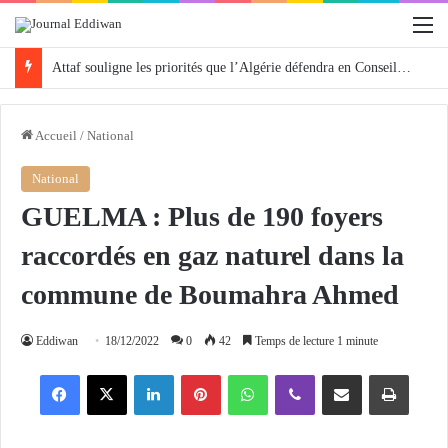
M
Attaf souligne les priorités que l’Algérie défendra en Conseil de sécurité « avec rigueur et engagement »
Accueil
/
National
National
GUELMA : Plus de 190 foyers
raccordés en gaz naturel dans la
commune de Boumahra Ahmed
Eddiwan
18/12/2022
0
42
Temps de lecture 1 minute
Facebook
X
Linkedin
Pinterest
WhatsApp
Viber
Partager par email
Imprimer