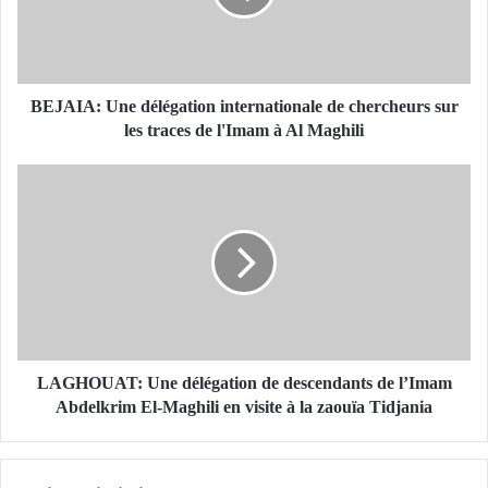
A
:
U
n
e
BEJAIA: Une délégation internationale de chercheurs sur
d
les traces de l'Imam à Al Maghili
é
l
L
é
A
g
G
a
H
t
O
i
U
o
A
n
T
i
:
n
U
LAGHOUAT: Une délégation de descendants de l’Imam
t
n
Abdelkrim El-Maghili en visite à la zaouïa Tidjania
e
e
r
d
n
é