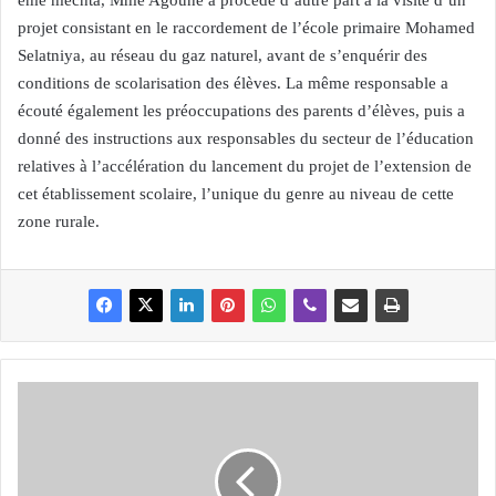
ême mechta, Mme Agoune a procédé d’autre part à la visite d’un
projet consistant en le raccordement de l’école primaire Mohamed
Selatniya, au réseau du gaz naturel, avant de s’enquérir des
conditions de scolarisation des élèves. La même responsable a
écouté également les préoccupations des parents d’élèves, puis a
donné des instructions aux responsables du secteur de l’éducation
relatives à l’accélération du lancement du projet de l’extension de
cet établissement scolaire, l’unique du genre au niveau de cette
zone rurale.
B
E
J
A
I