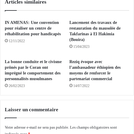
Articles similaires
a
l
t
é
i
g
o
a
IN AMENAS: Une convention
Lancement des travaux de
n
t
pour réaliser un centre de
restauration du mausolée de
a
i
réhabilitation pour handicapés
Takfarinas à El Hakimia
l
(Bouira)
o
12/11/2022
e
n
15/04/2023
d
d
e
e
La bonne conduite et le civisme
Reziq évoque avec
c
d
prônés par le Coran ont
l’ambassadeur éthiopien des
h
e
imprégné le comportement des
moyens de renforcer le
e
s
personnalités musulmanes
partenariat commercial
r
c
26/02/2023
14/07/2022
c
e
h
n
e
d
u
a
Laisser un commentaire
r
n
s
t
s
Votre adresse e-mail ne sera pas publiée.
Les champs obligatoires sont
s
u
indiqués avec
*