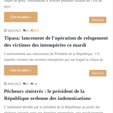
chutes de grêle, continueront d’affecter plusieurs wilayas de l’Est du
pays…
Lire la suite »
National
30/05/2023
0
833
Tipasa: lancement de l’opération de relogement
des victimes des intempéries ce mardi
Conformément aux instructions du Président de la République, 131
familles victimes des récentes intempéries qui ont frappé la wilaya de…
Lire la suite »
National
30/05/2023
0
34
Pêcheurs sinistrés : le président de la
République ordonne des indemnisations
L’indemnité décidée par le président de la République au profit des
pêcheurs sinistrés suite aux dernières intempéries, sera prochainement