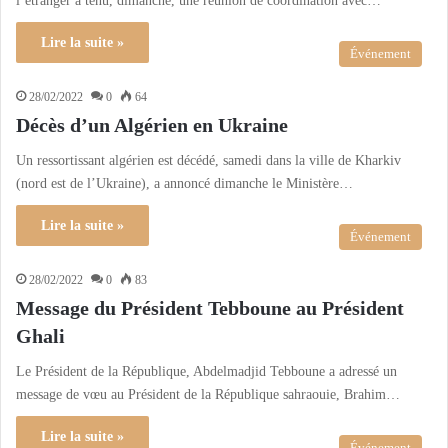
l’étranger a tenu, dimanche, une réunion de coordination avec…
Lire la suite »
Événement
28/02/2022
0
64
Décès d’un Algérien en Ukraine
Un ressortissant algérien est décédé, samedi dans la ville de Kharkiv
(nord est de l’Ukraine), a annoncé dimanche le Ministère…
Lire la suite »
Événement
28/02/2022
0
83
Message du Président Tebboune au Président
Ghali
Le Président de la République, Abdelmadjid Tebboune a adressé un
message de vœu au Président de la République sahraouie, Brahim…
Lire la suite »
Événement