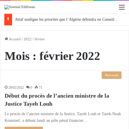
M
Attaf souligne les priorités que l’Algérie défendra en Conseil de sécurité « avec rigueur et engagement »
Accueil
/
2022
/
février
Mois :
février 2022
National
28/02/2022
0
71
Début du procès de l’ancien ministre de la
Justice Tayeb Louh
Le procès de l’ancien ministre de la Justice, Tayeb Louh et Tarek-Noah
Kouninef, a débuté lundi au pôle pénal financier…