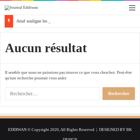
M
Attaf souligne les priorités que l’Algérie défendra en Conseil de sécurité « avec rigueur et engagement »
Aucun résultat
Il semble que nous ne puissions pas trouver ce que vous cherchez. Peut-être
qu'une recherche pourrait vous aider.
R
e
c
h
e
r
EDDIWAN © Copyright 2020, All Rights Reserved | DESIGNED BY
BK
c
h
DESIGN