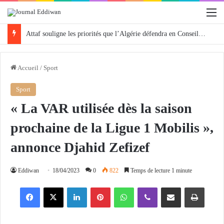
M
Attaf souligne les priorités que l’Algérie défendra en Conseil de sécurité « avec rigueur et engagement »
Accueil
/
Sport
Sport
« La VAR utilisée dès la saison
prochaine de la Ligue 1 Mobilis »,
annonce Djahid Zefizef
Eddiwan
18/04/2023
0
822
Temps de lecture 1 minute
Facebook
X
Linkedin
Pinterest
WhatsApp
Viber
Partager par email
Imprimer