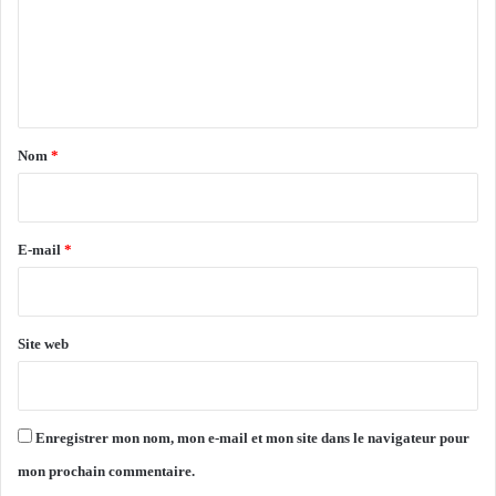
a
o
m
n
i
e
a
r
i
e
n
s
,
t
e
l
a
e
Nom
*
C
i
R
r
B
c
e
E-mail
*
h
*
u
t
e
Site web
p
o
u
r
Enregistrer mon nom, mon e-mail et mon site dans le navigateur pour
l
mon prochain commentaire.
a