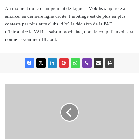
Au moment où le championnat de Ligue 1 Mobilis s’apprête à
amorcer sa dernière ligne droite, l’arbitrage est de plus en plus
contesté par plusieurs clubs, d’où la décision de la FAF
d’introduire la VAR la saison prochaine, dont le coup d’envoi sera
donné le vendredi 18 août.
S
o
u
a
d
B
o
u