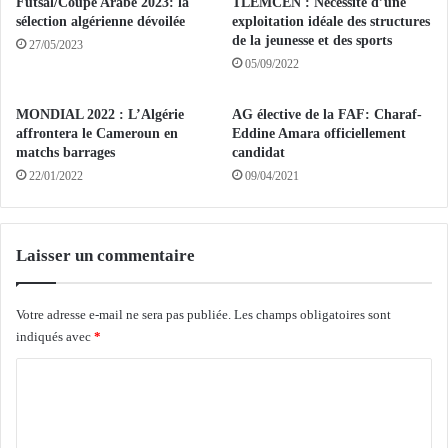
Futsal/Coupe Arabe 2023: la
TLEMCEN : Nécessité d’une
F
l
sélection algérienne dévoilée
exploitation idéale des structures
e
e
de la jeunesse et des sports
27/05/2023
s
M
05/09/2022
t
C
i
O
MONDIAL 2022 : L’Algérie
AG élective de la FAF: Charaf-
v
r
affrontera le Cameroun en
Eddine Amara officiellement
a
e
matchs barrages
candidat
l
n
22/01/2022
09/04/2021
d
o
e
u
l
e
a
a
Laisser un commentaire
c
v
h
e
a
c
Votre adresse e-mail ne sera pas publiée.
Les champs obligatoires sont
n
l
indiqués avec
*
s
a
C
o
v
n
i
o
o
c
m
r
t