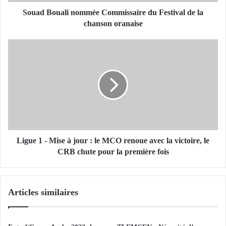
a
l
Souad Bouali nommée Commissaire du Festival de la
i
chanson oranaise
n
o
L
m
i
m
g
é
u
e
e
C
1
o
-
m
M
m
i
i
s
Ligue 1 - Mise à jour : le MCO renoue avec la victoire, le
s
e
CRB chute pour la première fois
s
à
a
j
i
o
Articles similaires
r
u
e
r
d
u
: