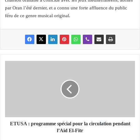
chanson oranaise a coïncidé avec les jeux méditerranéens, abrités
par Oran l’été dernier, et a connu une forte affluence du public
féru de ce genre musical original.
E
T
U
S
A
:
p
r
o
g
ETUSA : programme spécial pour la circulation pendant
r
l’Aid El-Fitr
a