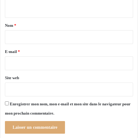
i
n
u
t
e
t
r
1
a
M
Nom
*
o
i
b
r
i
l
e
E-mail
*
i
*
s
»
,
Site web
a
n
n
o
Enregistrer mon nom, mon e-mail et mon site dans le navigateur pour
n
mon prochain commentaire.
c
e
D
j