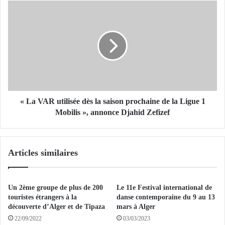
m
«
m
e
L
s
a
p
V
é
A
c
R
i
u
a
t
l
i
« La VAR utilisée dès la saison prochaine de la Ligue 1
p
l
Mobilis », annonce Djahid Zefizef
o
i
u
s
r
é
Articles similaires
l
e
a
d
c
è
i
s
Un 2ème groupe de plus de 200
Le 11e Festival international de
r
l
touristes étrangers à la
danse contemporaine du 9 au 13
c
a
découverte d’Alger et de Tipaza
mars à Alger
u
s
22/09/2022
03/03/2023