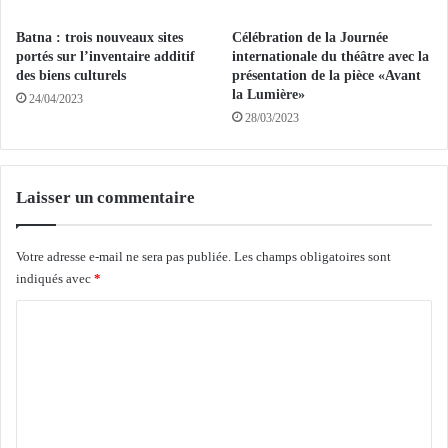
l
a
a
i
Batna : trois nouveaux sites
Célébration de la Journée
t
s
portés sur l’inventaire additif
internationale du théâtre avec la
i
o
des biens culturels
présentation de la pièce «Avant
o
n
la Lumière»
24/04/2023
n
p
28/03/2023
p
r
e
o
n
c
d
h
Laisser un commentaire
a
a
n
i
t
n
Votre adresse e-mail ne sera pas publiée.
Les champs obligatoires sont
l
e
indiqués avec
*
’
C
A
d
i
e
o
d
l
m
E
a
l
L
m
-
i
e
F
g