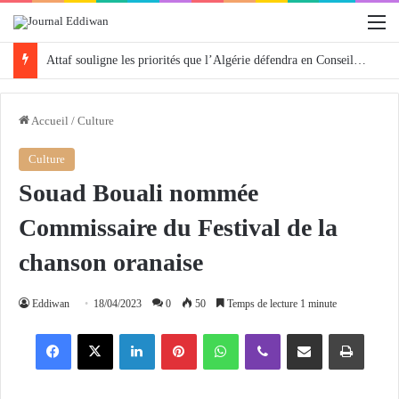
M
Attaf souligne les priorités que l’Algérie défendra en Conseil de sécurité « avec rigueur et engagement »
Accueil
/
Culture
Culture
Souad Bouali nommée
Commissaire du Festival de la
chanson oranaise
Eddiwan
18/04/2023
0
50
Temps de lecture 1 minute
Facebook
X
Linkedin
Pinterest
WhatsApp
Viber
Partager par email
Imprimer