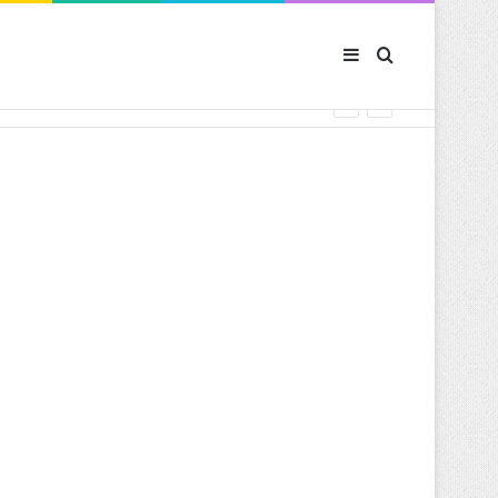
Sidebar (barre latér
Rechercher