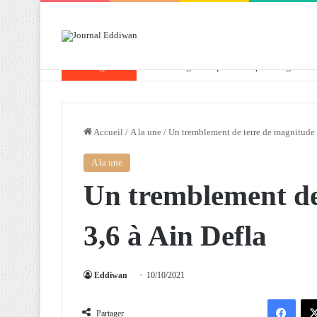
Breaking News
Attaf souligne les priorités que l’Algérie 
Accueil
/
A la une
/
Un tremblement de terre de magnitude 
A la une
Un tremblement de
3,6 à Ain Defla
Eddiwan
10/10/2021
Facebook
Partager