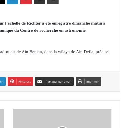
r l’échelle de Richter a été enregistré dimanche matin à
muniqué du Centre de recherche en astronomie
ord-ouest de Ain Benian, dans la wilaya de Ain Defla, précise
din
Pinterest
Partager par email
Imprimer
C
h
a