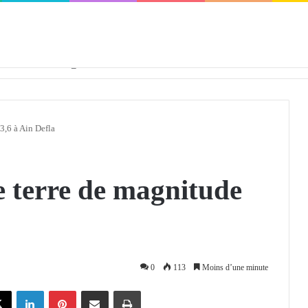
défendra en Conseil de sécurité « avec rigueur et engagement »
3,6 à Ain Defla
 terre de magnitude
0
113
Moins d’une minute
X
Linkedin
Pinterest
Partager par email
Imprimer