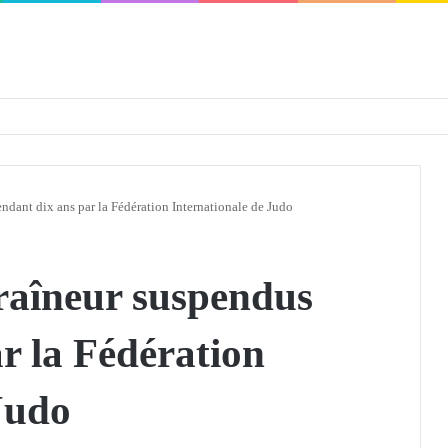
défendra en Conseil de sécurité « avec rigueur et engagement »
ndant dix ans par la Fédération Internationale de Judo
traîneur suspendus
r la Fédération
Judo