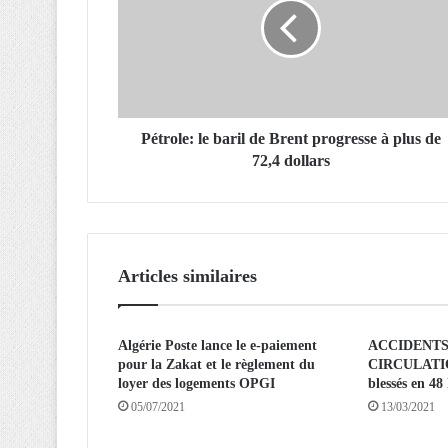
r
o
l
e
:
l
e
Pétrole: le baril de Brent progresse à plus de
b
72,4 dollars
a
r
i
l
d
Articles similaires
e
B
r
Algérie Poste lance le e-paiement
ACCIDENTS
e
pour la Zakat et le règlement du
CIRCULATION
n
loyer des logements OPGI
blessés en 48
t
05/07/2021
13/03/2021
p
r