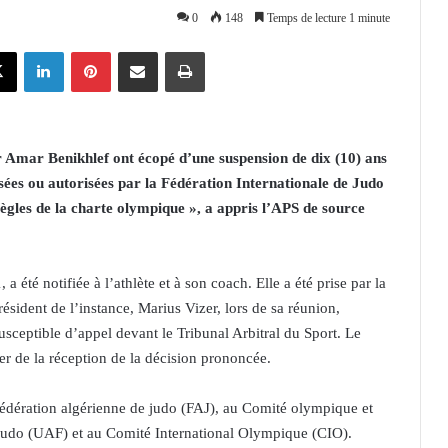
0
148
Temps de lecture 1 minute
X
Linkedin
Pinterest
Partager par email
Imprimer
r Amar Benikhlef ont écopé d’une suspension de dix (10) ans
isées ou autorisées par la Fédération Internationale de Judo
 règles de la charte olympique », a appris l’APS de source
a été notifiée à l’athlète et à son coach. Elle a été prise par la
sident de l’instance, Marius Vizer, lors de sa réunion,
susceptible d’appel devant le Tribunal Arbitral du Sport. Le
ter de la réception de la décision prononcée.
Fédération algérienne de judo (FAJ), au Comité olympique et
e Judo (UAF) et au Comité International Olympique (CIO).