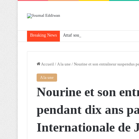
Breaking News
Attaf souligne les priorités que l’Algérie 
Accueil
/
A la une
/
Nourine et son entraîneur suspendus pe
A la une
Nourine et son en
pendant dix ans pa
Internationale de 