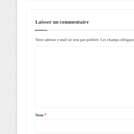
o
g
r
e
Laisser un commentaire
s
s
e
Votre adresse e-mail ne sera pas publiée.
Les champs obligato
à
C
p
l
o
u
m
s
d
m
e
e
7
n
2
,
t
4
a
d
Nom
*
o
i
l
r
l