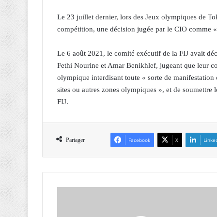
Le 23 juillet dernier, lors des Jeux olympiques de To
compétition, une décision jugée par le CIO comme « 
Le 6 août 2021, le comité exécutif de la FIJ avait dé
Fethi Nourine et Amar Benikhlef, jugeant que leur co
olympique interdisant toute « sorte de manifestation 
sites ou autres zones olympiques », et de soumettre l
FIJ.
Partager
Facebook
X
Linke
P
é
t