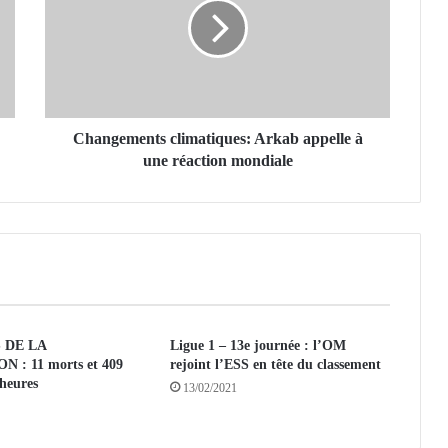
n
g
e
m
e
n
t
Changements climatiques: Arkab appelle à
s
une réaction mondiale
c
l
i
m
a
t
i
q
 DE LA
Ligue 1 – 13e journée : l’OM
u
 : 11 morts et 409
rejoint l’ESS en tête du classement
e
 heures
13/02/2021
s
:
A