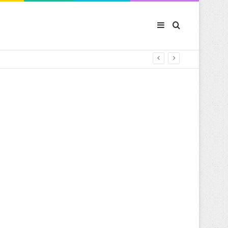
Sidebar (barre latér
Rechercher