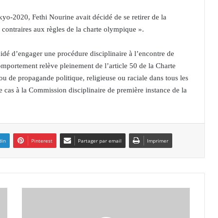
kyo-2020, Fethi Nourine avait décidé de se retirer de la
contraires aux règles de la charte olympique ».
cidé d’engager une procédure disciplinaire à l’encontre de
mportement relève pleinement de l’article 50 de la Charte
ou de propagande politique, religieuse ou raciale dans tous les
e cas à la Commission disciplinaire de première instance de la
din
Pinterest
Partager par email
Imprimer
C
h
a