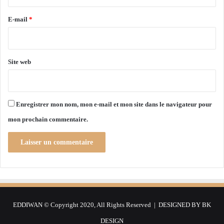
r
a
e
v
E-mail
*
e
*
c
s
o
Site web
n
h
o
m
Enregistrer mon nom, mon e-mail et mon site dans le navigateur pour
o
mon prochain commentaire.
l
o
g
u
e
m
a
u
EDDIWAN © Copyright 2020, All Rights Reserved | DESIGNED BY
BK
r
i
DESIGN