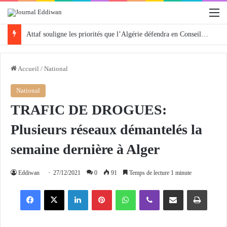
M
Attaf souligne les priorités que l’Algérie défendra en Conseil de sécurité « avec rigueur et engagement »
Accueil
/
National
National
TRAFIC DE DROGUES:
Plusieurs réseaux démantelés la
semaine dernière à Alger
Eddiwan
27/12/2021
0
91
Temps de lecture 1 minute
Facebook
X
Linkedin
Pinterest
WhatsApp
Viber
Partager par email
Imprimer