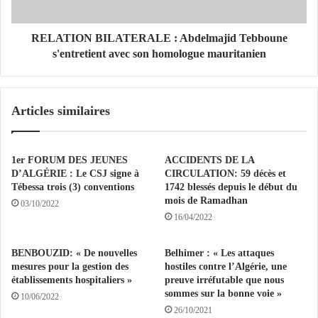
e
N
p
B
r
I
RELATION BILATERALE : Abdelmajid Tebboune
e
L
s'entretient avec son homologue mauritanien
m
A
i
T
e
E
Articles similaires
r
R
d
A
a
L
n
E
1er FORUM DES JEUNES
ACCIDENTS DE LA
g
D’ALGÉRIE : Le CSJ signe à
CIRCULATION: 59 décès et
e
:
Tébessa trois (3) conventions
1742 blessés depuis le début du
r
mois de Ramadhan
A
03/10/2022
r
b
16/04/2022
e
d
s
e
BENBOUZID: « De nouvelles
Belhimer : « Les attaques
t
l
mesures pour la gestion des
hostiles contre l’Algérie, une
e
m
établissements hospitaliers »
preuve irréfutable que nous
t
a
sommes sur la bonne voie »
10/06/2022
o
j
26/10/2021