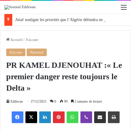
M
Attaf souligne les priorités que l’Algérie défendra en Conseil de sécurité « avec rigueur et engagement »
Accueil
/
A la une
A la une
National
PR KAMEL DJENOUHAT :« Le
premier danger reste toujours le
Delta »
Eddiwan
27/12/2021
0
99
2 minutes de lecture
Facebook
X
Linkedin
Pinterest
WhatsApp
Viber
Partager par email
Imprimer