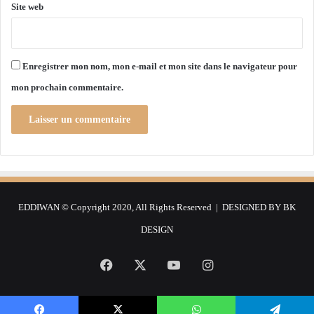
i
Site web
è
r
e
à
Enregistrer mon nom, mon e-mail et mon site dans le navigateur pour
A
mon prochain commentaire.
l
g
e
r
EDDIWAN © Copyright 2020, All Rights Reserved | DESIGNED BY
BK
DESIGN
Facebook
X
YouTube
Instagram