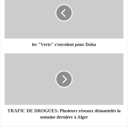
s
"
V
e
r
t
s
"
les "Verts" s'envolent pour Doha
s
'
T
e
R
n
A
v
F
o
I
l
C
e
D
n
E
t
D
p
R
TRAFIC DE DROGUES: Plusieurs réseaux démantelés la
o
O
semaine dernière à Alger
u
G