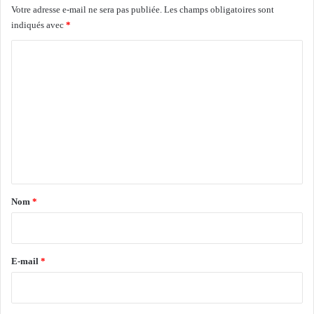
Votre adresse e-mail ne sera pas publiée.
Les champs obligatoires sont
m
indiqués avec
*
a
n
C
t
e
o
l
m
é
m
s
l
e
a
n
s
e
t
m
a
Nom
*
a
i
i
n
r
e
e
d
E-mail
*
e
*
r
n