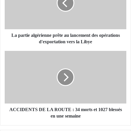
r
t
i
e
a
l
La partie algérienne prête au lancement des opérations
g
d'exportation vers la Libye
é
r
A
i
C
e
C
n
I
n
D
e
E
p
N
r
T
ê
S
t
D
ACCIDENTS DE LA ROUTE : 34 morts et 1027 blessés
e
E
en une semaine
a
L
u
A