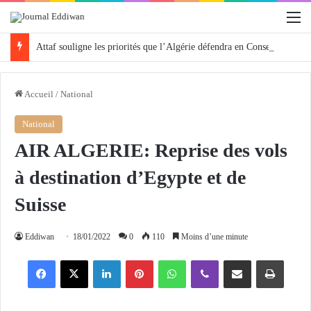
M
Attaf souligne les priorités que l’Algérie défendra en Conseil de sécurité « avec rigueur et engagement »
Accueil
/
National
National
AIR ALGERIE: Reprise des vols
à destination d’Egypte et de
Suisse
Eddiwan
18/01/2022
0
110
Moins d’une minute
Facebook
X
Linkedin
Pinterest
WhatsApp
Viber
Partager par email
Imprimer