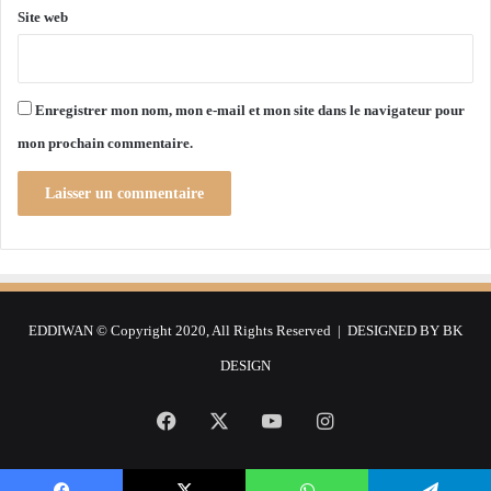
b
Site web
y
e
Enregistrer mon nom, mon e-mail et mon site dans le navigateur pour
mon prochain commentaire.
EDDIWAN © Copyright 2020, All Rights Reserved | DESIGNED BY
BK
DESIGN
Facebook
X
YouTube
Instagram