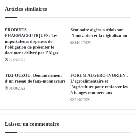
l
R
Articles similaires
a
O
n
U
c
T
e
E
PRODUITS
Séminaire algéro-suédois sur
m
:
PHARMACEUTIQUES: Les
l’innovation et la digitalisation
e
3
importateurs dispensés de
14/12/2022
n
l’obligation de présenter le
4
document délivré par l’Algex
t
m
d
o
27/05/2022
e
r
s
t
TIZI-OUZOU: Démantèlement
FORUM ALGERO-IVORIEN :
o
s
d’un réseau de faux-monnayeurs
L’agroalimentaire et
p
e
l’agriculture pour renforcer les
01/08/2022
é
t
échanges commerciaux
r
1
21/02/2021
a
0
t
2
i
7
o
Laisser un commentaire
b
n
l