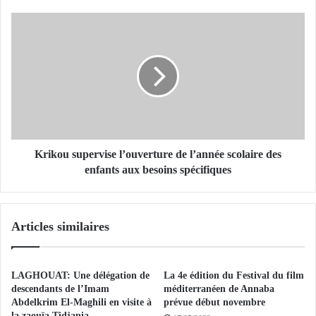
L
L
K
A
r
:
i
7
k
3
o
m
u
i
s
g
u
r
p
a
e
Krikou supervise l’ouverture de l’année scolaire des
n
r
enfants aux besoins spécifiques
t
v
s
i
t
s
Articles similaires
o
e
u
l
j
’
o
o
LAGHOUAT: Une délégation de
La 4e édition du Festival du film
u
u
descendants de l’Imam
méditerranéen de Annaba
r
v
Abdelkrim El-Maghili en visite à
prévue début novembre
s
la zaouïa Tidjania