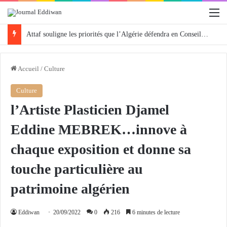
M
Attaf souligne les priorités que l’Algérie défendra en Conseil de sécurité « avec rigueur et engagement »
Accueil
/
Culture
Culture
l’Artiste Plasticien Djamel
Eddine MEBREK…innove à
chaque exposition et donne sa
touche particulière au
patrimoine algérien
Eddiwan
20/09/2022
0
216
6 minutes de lecture