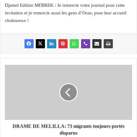
Djamel Eddine MEBREK : Je remercie votre journal pour cette
invitation et je remercie aussi les gens d’Oran, pour leur accueil
chaleureux !
D
R
A
M
E
D
E
M
E
L
DRAME DE MELILLA: 73 migrants toujours portés
I
disparus