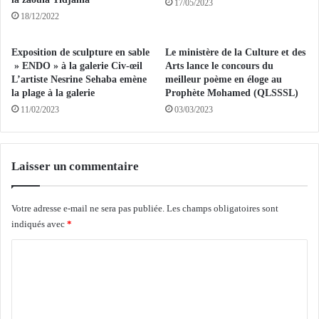
e
17/05/2023
p
r
18/12/2022
o
t
r
u
Exposition de sculpture en sable
Le ministère de la Culture et des
t
r
» ENDO » à la galerie Civ-œil
Arts lance le concours du
é
e
L’artiste Nesrine Sehaba emène
meilleur poème en éloge au
s
d
la plage à la galerie
Prophète Mohamed (QLSSSL)
d
e
11/02/2023
03/03/2023
i
l
s
’
p
a
a
n
Laisser un commentaire
r
n
u
é
s
Votre adresse e-mail ne sera pas publiée.
Les champs obligatoires sont
e
indiqués avec
*
s
c
C
o
l
o
a
m
i
m
r