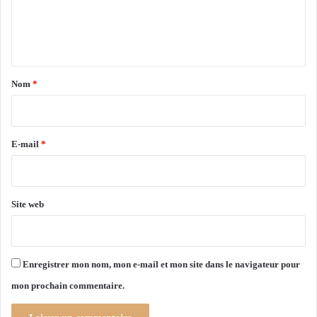
e
e
d
n
e
s
t
e
a
Nom
*
n
f
i
a
r
n
e
t
E-mail
*
s
*
a
u
x
Site web
b
e
s
o
Enregistrer mon nom, mon e-mail et mon site dans le navigateur pour
i
mon prochain commentaire.
n
s