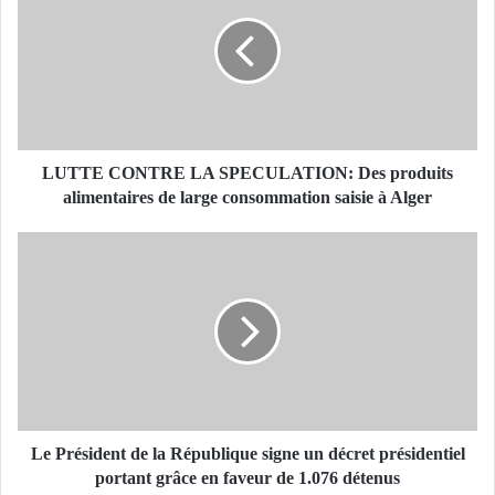
T
T
E
C
O
N
T
R
LUTTE CONTRE LA SPECULATION: Des produits
E
alimentaires de large consommation saisie à Alger
L
A
L
S
e
P
P
E
r
C
é
U
s
L
i
A
d
T
e
I
n
Le Président de la République signe un décret présidentiel
O
t
portant grâce en faveur de 1.076 détenus