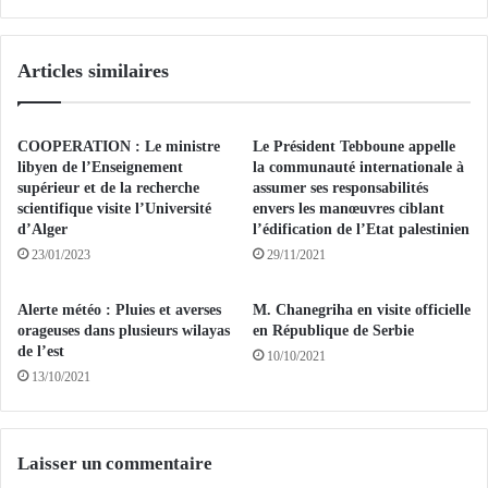
N
d
:
e
D
l
Articles similaires
e
a
s
R
p
é
r
p
COOPERATION : Le ministre
Le Président Tebboune appelle
o
u
libyen de l’Enseignement
la communauté internationale à
d
b
supérieur et de la recherche
assumer ses responsabilités
u
scientifique visite l’Université
envers les manœuvres ciblant
l
d’Alger
l’édification de l’Etat palestinien
i
i
t
q
23/01/2023
29/11/2021
s
u
a
e
Alerte météo : Pluies et averses
M. Chanegriha en visite officielle
l
s
orageuses dans plusieurs wilayas
en République de Serbie
i
i
de l’est
10/10/2021
m
g
13/10/2021
e
n
n
e
t
u
a
n
Laisser un commentaire
i
d