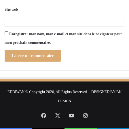
n
a
s
n
Site web
a
t
i
g
s
r
i
â
Enregistrer mon nom, mon e-mail et mon site dans le navigateur pour
e
c
mon prochain commentaire.
à
e
A
e
l
n
g
f
e
a
r
v
e
u
EDDIWAN © Copyright 2020, All Rights Reserved | DESIGNED BY
BK
r
d
DESIGN
e
1
Facebook
X
YouTube
Instagram
.
0