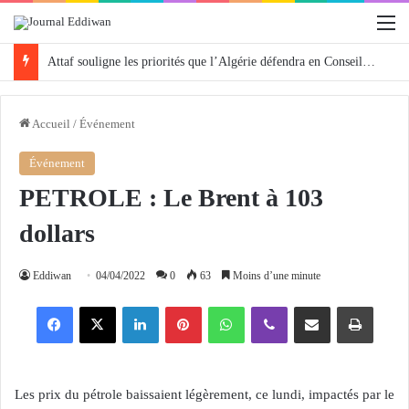
M
Attaf souligne les priorités que l’Algérie défendra en Conseil de sécurité « avec rigueur et engagement »
Accueil
/
Événement
Événement
PETROLE : Le Brent à 103
dollars
Eddiwan
04/04/2022
0
63
Moins d’une minute
Facebook
X
Linkedin
Pinterest
WhatsApp
Viber
Partager par email
Imprimer
Les prix du pétrole baissaient légèrement, ce lundi, impactés par le