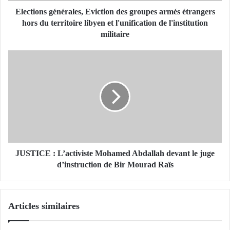
s
g
Elections générales, Eviction des groupes armés étrangers
é
hors du territoire libyen et l'unification de l'institution
n
militaire
é
r
J
a
U
l
S
e
T
s
I
,
C
E
E
v
:
i
L
c
’
JUSTICE : L’activiste Mohamed Abdallah devant le juge
t
a
d’instruction de Bir Mourad Raïs
i
c
o
t
n
i
Articles similaires
d
v
e
i
s
s