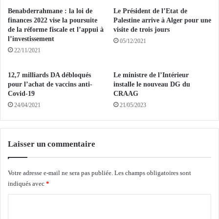
g
t
Benabderrahmane : la loi de
Le Président de l’Etat de
r
e
finances 2022 vise la poursuite
Palestine arrive à Alger pour une
o
M
de la réforme fiscale et l’appui à
visite de trois jours
u
l’investissement
o
05/12/2021
p
h
22/11/2021
e
a
s
m
12,7 milliards DA débloqués
Le ministre de l’Intérieur
a
e
pour l’achat de vaccins anti-
installe le nouveau DG du
r
d
Covid-19
CRAAG
m
A
24/04/2021
21/05/2023
é
b
s
d
é
a
t
l
Laisser un commentaire
r
l
a
a
n
h
Votre adresse e-mail ne sera pas publiée.
Les champs obligatoires sont
g
d
indiqués avec
*
e
e
C
r
v
s
a
o