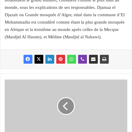
notamment le grand minaret, considéré comme le plus haut au
monde, sous les explications de ses responsables. Djamaa el
Djazaïr ou Grande mosquée d’Alger, situé dans la commune d’El
Mohammadia est considéré comme étant la plus grande mosquée
en Afrique et la troisième au monde après celles de la Mecque
(Masdjid Al Haram), et Médine (Masdjid al Nabawi).
E
l
e
c
t
i
o
n