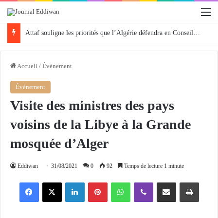
M
Attaf souligne les priorités que l’Algérie défendra en Conseil de sécurité « avec rigueur et engagement »
Accueil
/
Événement
Événement
Visite des ministres des pays
voisins de la Libye à la Grande
mosquée d’Alger
Eddiwan
31/08/2021
0
92
Temps de lecture 1 minute
Facebook
X
Linkedin
Pinterest
WhatsApp
Viber
Partager par email
Imprimer