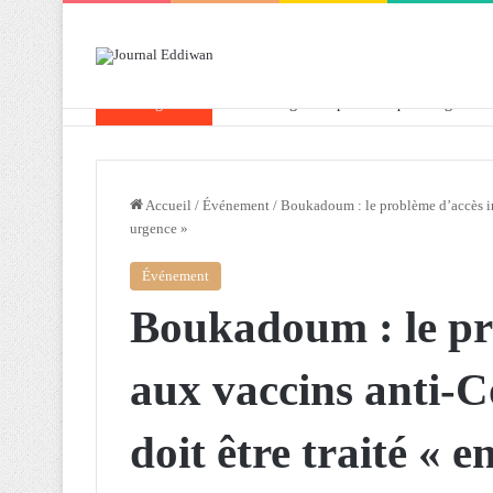
Breaking News
Attaf souligne les priorités que l’Algérie 
Accueil
/
Événement
/
Boukadoum : le problème d’accès iné
urgence »
Événement
Boukadoum : le pr
aux vaccins anti-C
doit être traité « 