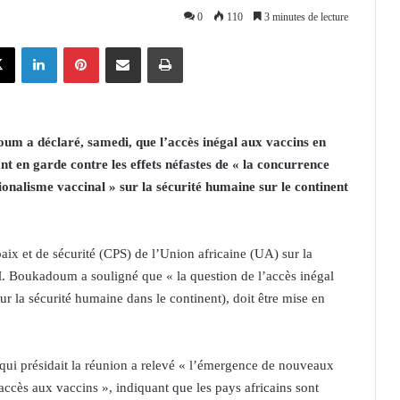
0
110
3 minutes de lecture
X
Linkedin
Pinterest
Partager par email
Imprimer
oum a déclaré, samedi, que l’accès inégal aux vaccins en
ant en garde contre les effets néfastes de « la concurrence
ionalisme vaccinal » sur la sécurité humaine sur le continent
aix et de sécurité (CPS) de l’Union africaine (UA) sur la
. Boukadoum a souligné que « la question de l’accès inégal
ur la sécurité humaine dans le continent), doit être mise en
e qui présidait la réunion a relevé « l’émergence de nouveaux
l’accès aux vaccins », indiquant que les pays africains sont