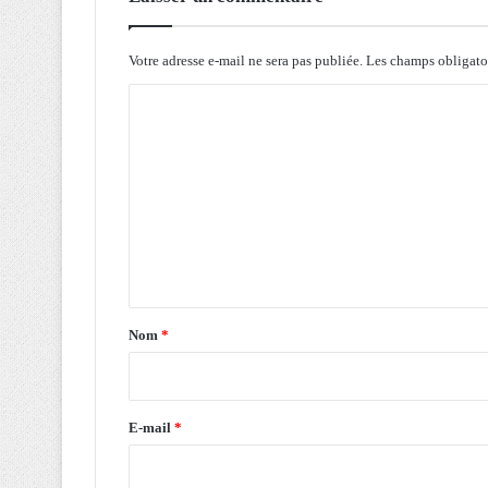
o
n
s
Votre adresse e-mail ne sera pas publiée.
Les champs obligato
u
C
r
l
o
a
m
p
l
m
a
e
t
n
e
f
t
o
a
r
Nom
*
m
i
e
r
n
u
e
E-mail
*
m
*
é