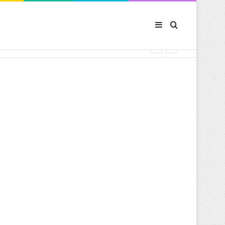
Sidebar (barre latér
Rechercher