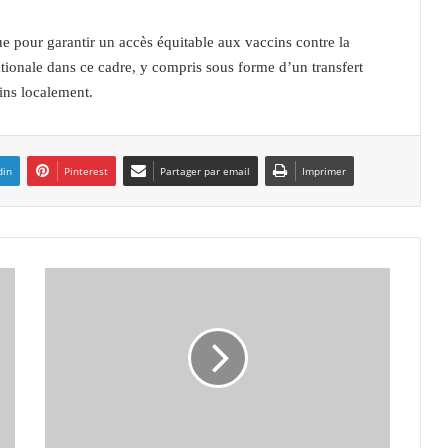
que pour garantir un accès équitable aux vaccins contre la
ationale dans ce cadre, y compris sous forme d’un transfert
ins localement.
din
Pinterest
Partager par email
Imprimer
C
h
a
n
e
g
r
i
h