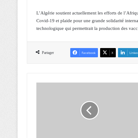
L’Algérie soutient actuellement les efforts de l’Afri
Covid-19 et plaide pour une grande solidarité intern
technologique qui permettrait la production des vacc
Partager
Facebook
X
Linke
C
o
u
r
d
'
A
l
g