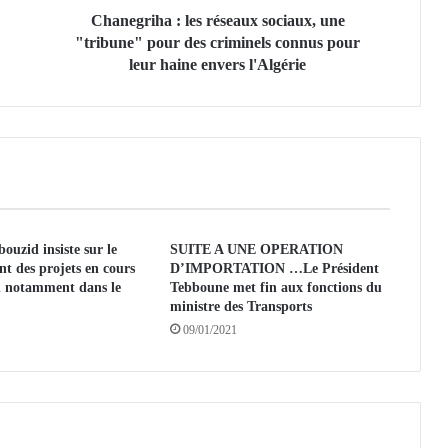
a
Chanegriha : les réseaux sociaux, une
:
"tribune" pour des criminels connus pour
l
leur haine envers l'Algérie
e
s
r
é
s
e
a
u
uzid insiste sur le
SUITE A UNE OPERATION
x
t des projets en cours
D’IMPORTATION …Le Président
s
on notamment dans le
Tebboune met fin aux fonctions du
o
ministre des Transports
c
09/01/2021
i
a
u
x
,
u