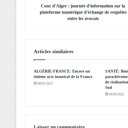
e
Cour d'Alger : journée d'information sur la
r
plateforme numérique d'échange de requêtes
:
entre les avocats
j
o
u
r
n
Articles similaires
é
e
d
ALGÉRIE-FRANCE: Encore un
SANTÉ: Benbo
'
énième acte inamical de la France
parachèvemen
i
de réalisati
n
08/02/2023
Sud
f
06/09/2022
o
r
m
a
t
i
Laisser un commentaire