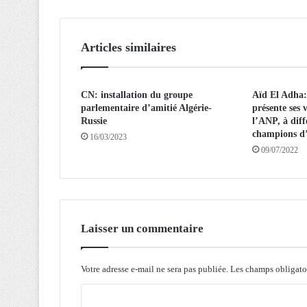
r
o
j
Articles similaires
e
t
s
CN: installation du groupe
Aïd El Adha:
d
parlementaire d’amitié Algérie-
présente ses
’
Russie
l’ANP, à diff
i
champions d
16/03/2023
n
09/07/2022
v
e
s
t
i
s
Laisser un commentaire
s
e
m
Votre adresse e-mail ne sera pas publiée.
Les champs obligato
e
C
n