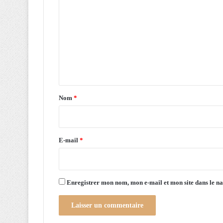
t
o
p
m
r
i
m
v
e
é
n
s
r
t
e
a
l
Nom
*
a
i
n
r
c
é
e
E-mail
*
s
*
Enregistrer mon nom, mon e-mail et mon site dans le 