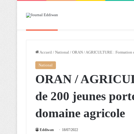
Breaking News
Attaf souligne les priorités que l’Algérie 
Accueil
/
National
/
ORAN / AGRICULTURE : Formation de 2
National
ORAN / AGRICUL
de 200 jeunes port
domaine agricole
Eddiwan
18/07/2022