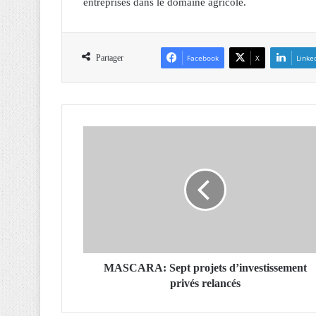
entreprises dans le domaine agricole.
Partager
Facebook
X
Linke
M
A
S
C
A
R
A
:
S
e
MASCARA: Sept projets d’investissement
p
privés relancés
t
p