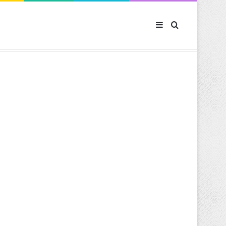
Sidebar (barre latér
Rechercher