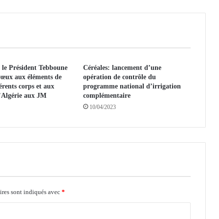
r
s
d
e
f
o
 le Président Tebboune
Céréales: lancement d’une
y
 vœux aux éléments de
opération de contrôle du
e
érents corps et aux
programme national d’irrigation
r
’Algérie aux JM
complémentaire
s
10/04/2023
r
a
c
c
o
r
d
é
ires sont indiqués avec
s
*
a
u