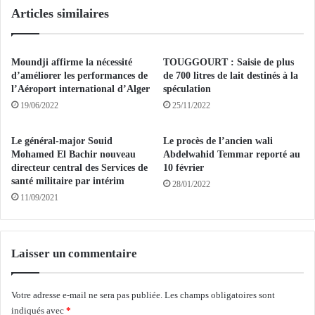
Articles similaires
e
l
l
a
e
f
s
e
Moundji affirme la nécessité
TOUGGOURT : Saisie de plus
d
u
d’améliorer les performances de
de 700 litres de lait destinés à la
a
i
l’Aéroport international d’Alger
spéculation
n
l
19/06/2022
25/11/2022
g
l
e
e
Le général-major Souid
Le procès de l’ancien wali
r
d
Mohamed El Bachir nouveau
Abdelwahid Temmar reporté au
s
e
directeur central des Services de
10 février
d
r
santé militaire par intérim
28/01/2022
u
o
11/09/2021
m
u
o
t
n
e
o
d
Laisser un commentaire
x
u
y
s
d
e
Votre adresse e-mail ne sera pas publiée.
Les champs obligatoires sont
e
c
indiqués avec
*