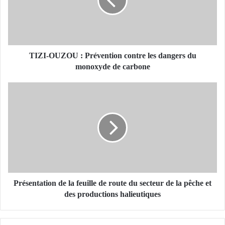
-
O
U
Z
O
U
TIZI-OUZOU : Prévention contre les dangers du
:
monoxyde de carbone
P
r
P
é
r
v
é
e
s
n
e
t
n
i
t
o
a
n
t
c
i
Présentation de la feuille de route du secteur de la pêche et
o
o
des productions halieutiques
n
n
t
d
r
e