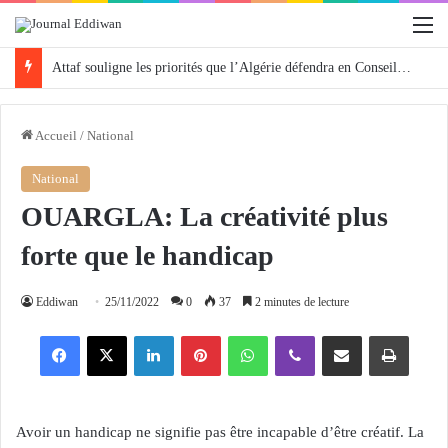
M
Attaf souligne les priorités que l’Algérie défendra en Conseil de sécurité « avec rigueur et engagement »
Accueil
/
National
National
OUARGLA: La créativité plus
forte que le handicap
Eddiwan
25/11/2022
0
37
2 minutes de lecture
Facebook
X
Linkedin
Pinterest
WhatsApp
Viber
Partager par email
Imprimer
Avoir un handicap ne signifie pas être incapable d’être créatif. La