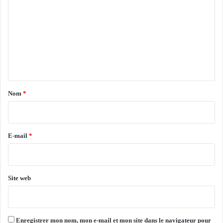
o
f
m
e
n
m
d
e
r
n
a
e
t
n
a
C
Nom
*
o
i
n
r
s
e
e
E-mail
*
i
*
l
d
e
Site web
s
é
c
u
Enregistrer mon nom, mon e-mail et mon site dans le navigateur pour