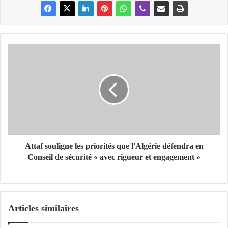
A
t
t
a
f
s
o
u
l
i
Attaf souligne les priorités que l'Algérie défendra en
g
Conseil de sécurité « avec rigueur et engagement »
n
e
l
e
Articles similaires
s
p