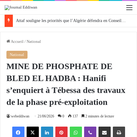
M
Attaf souligne les priorités que l’Algérie défendra en Conseil de sécurité « avec rigueur et engagement »
Accueil
/
National
National
MINE DE PHOSPHATE DE
BLED EL HADBA : Hanifi
s’enquiert à Tébessa des travaux
de la phase pré-exploitation
webeddiwan
21/06/2026
0
137
2 minutes de lecture
Facebook
X
Linkedin
Pinterest
WhatsApp
Viber
Partager par email
Imprimer