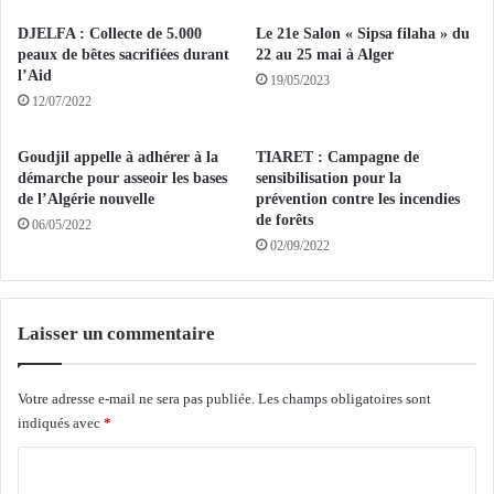
r
i
DJELFA : Collecte de 5.000
Le 21e Salon « Sipsa filaha » du
o
peaux de bêtes sacrifiées durant
22 au 25 mai à Alger
r
l’Aid
19/05/2023
i
12/07/2022
t
é
Goudjil appelle à adhérer à la
TIARET : Campagne de
s
démarche pour asseoir les bases
sensibilisation pour la
q
de l’Algérie nouvelle
prévention contre les incendies
u
de forêts
06/05/2022
e
02/09/2022
l
'
A
l
Laisser un commentaire
g
é
Votre adresse e-mail ne sera pas publiée.
Les champs obligatoires sont
r
i
indiqués avec
*
e
C
d
é