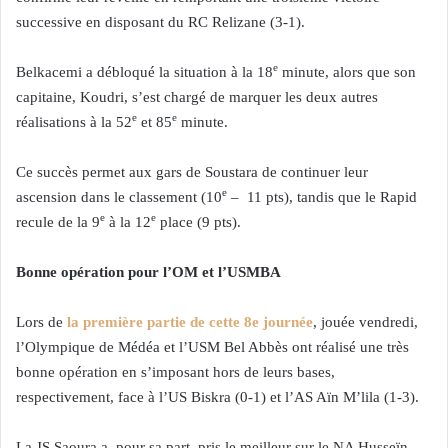
successive en disposant du RC Relizane (3-1).
e
Belkacemi a débloqué la situation à la 18
minute, alors que son
capitaine, Koudri, s’est chargé de marquer les deux autres
e
e
réalisations à la 52
et 85
minute.
Ce succès permet aux gars de Soustara de continuer leur
e
ascension dans le classement (10
– 11 pts), tandis que le Rapid
e
e
recule de la 9
à la 12
place (9 pts).
Bonne opération pour l’OM et l’USMBA
Lors de
la première partie de cette 8e journée
, jouée vendredi,
l’Olympique de Médéa et l’USM Bel Abbès ont réalisé une très
bonne opération en s’imposant hors de leurs bases,
respectivement, face à l’US Biskra (0-1) et l’AS Aïn M’lila (1-3).
La JS Saoura a, pour sa part, pris le meilleur sur le NA Husseïn