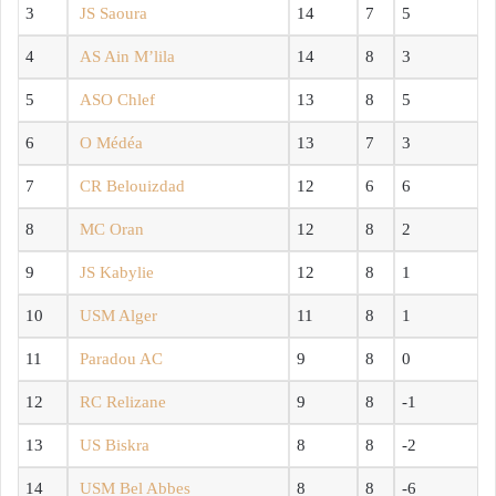
3
JS Saoura
14
7
5
4
AS Ain M’lila
14
8
3
5
ASO Chlef
13
8
5
6
O Médéa
13
7
3
7
CR Belouizdad
12
6
6
8
MC Oran
12
8
2
9
JS Kabylie
12
8
1
10
USM Alger
11
8
1
11
Paradou AC
9
8
0
12
RC Relizane
9
8
-1
13
US Biskra
8
8
-2
14
USM Bel Abbes
8
8
-6