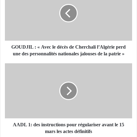
U
D
J
I
L
:
«
GOUDJIL : « Avec le décès de Cherchali l’Algérie perd
A
une des personnalités nationales jalouses de la patrie »
v
e
A
c
A
l
D
e
L
d
1
é
:
c
d
è
e
s
s
d
i
AADL 1: des instructions pour régulariser avant le 15
e
n
mars les actes définitifs
C