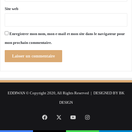
t
t
i
e
Site web
o
s
n
d
a
é
l
f
Enregistrer mon nom, mon e-mail et mon site dans le navigateur pour
e
i
mon prochain commentaire.
s
n
j
i
a
t
l
i
o
f
u
s
s
e
EDDIWAN © Copyright 2020, All Rights Reserved | DESIGNED BY
BK
s
d
DESIGN
e
l
Facebook
X
YouTube
Instagram
a
p
a