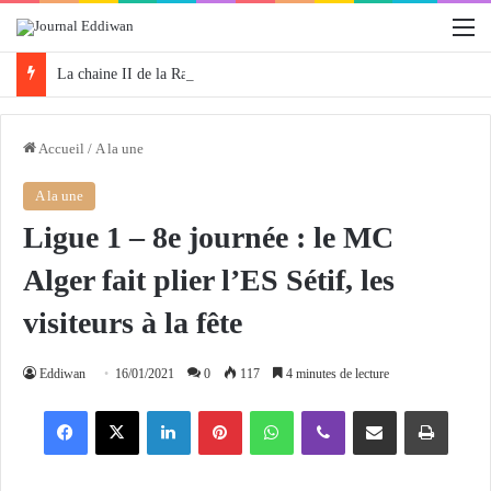
M
La chaine II de la Radio Algérienne organise la 3e édition de «Protégeons nos forêts» ce samedi
Accueil
/
A la une
A la une
Ligue 1 – 8e journée : le MC
Alger fait plier l’ES Sétif, les
visiteurs à la fête
Eddiwan
16/01/2021
0
117
4 minutes de lecture
Facebook
X
Linkedin
Pinterest
WhatsApp
Viber
Partager par email
Imprimer