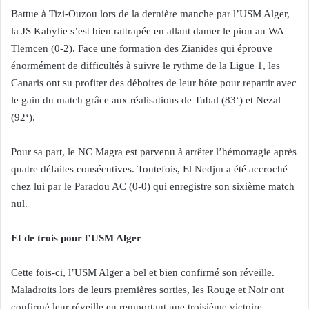
Battue à Tizi-Ouzou lors de la dernière manche par l’USM Alger,
la JS Kabylie s’est bien rattrapée en allant damer le pion au WA
Tlemcen (0-2). Face une formation des Zianides qui éprouve
énormément de difficultés à suivre le rythme de la Ligue 1, les
Canaris ont su profiter des déboires de leur hôte pour repartir avec
le gain du match grâce aux réalisations de Tubal (83‘) et Nezal
(92‘).
Pour sa part, le NC Magra est parvenu à arrêter l’hémorragie après
quatre défaites consécutives. Toutefois, El Nedjm a été accroché
chez lui par le Paradou AC (0-0) qui enregistre son sixième match
nul.
Et de trois pour l’USM Alger
Cette fois-ci, l’USM Alger a bel et bien confirmé son réveille.
Maladroits lors de leurs premières sorties, les Rouge et Noir ont
confirmé leur réveille en remportant une troisième victoire