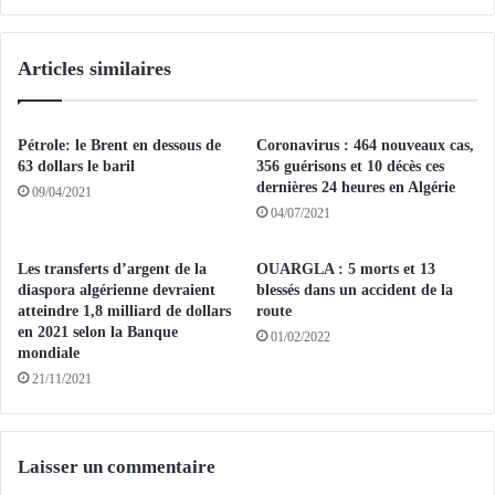
s
h
t
e
r
Articles similaires
r
u
c
c
h
t
a
i
Pétrole: le Brent en dessous de
Coronavirus : 464 nouveaux cas,
l
o
63 dollars le baril
356 guérisons et 10 décès ces
i
n
dernières 24 heures en Algérie
09/04/2021
l
s
04/07/2021
’
p
A
o
Les transferts d’argent de la
OUARGLA : 5 morts et 13
l
u
diaspora algérienne devraient
blessés dans un accident de la
g
r
atteindre 1,8 milliard de dollars
route
é
r
en 2021 selon la Banque
01/02/2022
r
é
mondiale
i
g
21/11/2021
e
u
p
l
e
a
r
r
Laisser un commentaire
d
i