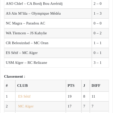
ASO Chlef – CA Bordj Bou Arréridj
2 – 0
AS Aïn M’lila – Olympique Médéa
1 – 3
NC Magra – Paradou AC
0 – 0
WA Tlemcen – JS Kabylie
0 – 2
CR Belouizdad – MC Oran
1 – 1
ES Sétif – MC Alger
0 – 1
USM Alger – RC Relizane
3 – 1
Classement :
#
CLUB
PTS
J
DIFF
1
ES Sétif
19
8
11
2
MC Alger
17
7
7