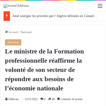
M
Attaf souligne les priorités que l’Algérie défendra en Conseil de sécurité « avec rigueur et engagement »
Accueil
/
National
National
Le ministre de la Formation
professionnelle réaffirme la
volonté de son secteur de
répondre aux besoins de
l’économie nationale
Eddiwan
12/11/2022
0
48
2 minutes de lecture