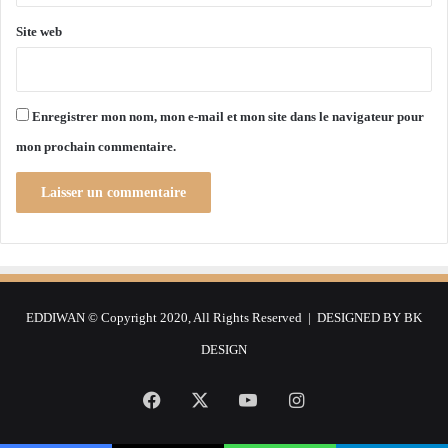
C
l
o
e
Site web
m
s
e
s
d
é
o
s
Enregistrer mon nom, mon e-mail et mon site dans le navigateur pour
r
e
mon prochain commentaire.
n
u
n
e
s
e
m
a
EDDIWAN © Copyright 2020, All Rights Reserved | DESIGNED BY
BK
i
n
DESIGN
e
Facebook
X
YouTube
Instagram