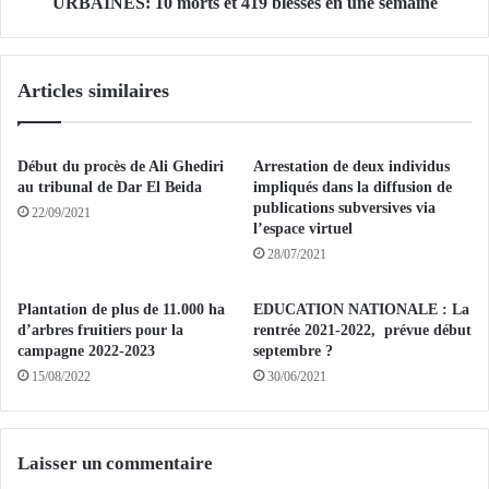
E
URBAINES: 10 morts et 419 blessés en une semaine
R
L
B
A
A
C
Articles similaires
N
I
I
R
S
C
T
U
Début du procès de Ali Ghediri
Arrestation de deux individus
E
L
au tribunal de Dar El Beida
impliqués dans la diffusion de
L
A
publications subversives via
22/09/2021
E
l’espace virtuel
T
P
I
28/07/2021
R
O
R
N
Plantation de plus de 11.000 ha
EDUCATION NATIONALE : La
A
E
d’arbres fruitiers pour la
rentrée 2021-2022, prévue début
C
N
campagne 2022-2023
septembre ?
H
Z
15/08/2022
30/06/2021
I
O
D
N
S
E
I
S
Laisser un commentaire
D
U