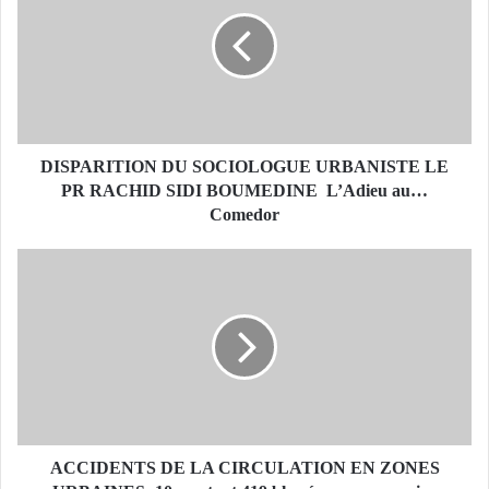
S
P
A
R
I
T
I
O
DISPARITION DU SOCIOLOGUE URBANISTE LE
N
PR RACHID SIDI BOUMEDINE L’Adieu au…
D
Comedor
U
S
A
O
C
C
C
I
I
O
D
L
E
O
N
G
T
U
S
E
D
ACCIDENTS DE LA CIRCULATION EN ZONES
U