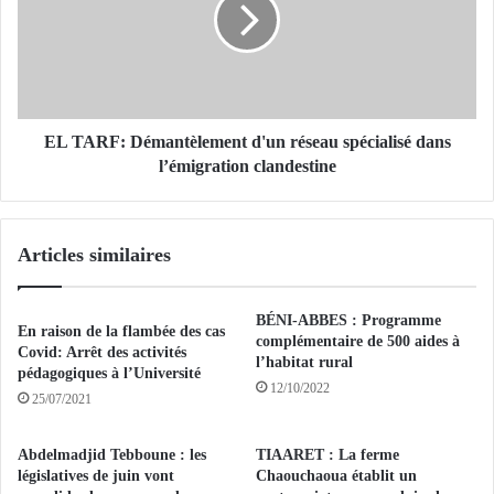
A
g
R
é
F
r
:
i
D
e
é
v
m
EL TARF: Démantèlement d'un réseau spécialisé dans
a
a
l’émigration clandestine
f
n
a
t
b
è
Articles similaires
r
l
i
e
q
m
BÉNI-ABBES : Programme
u
e
En raison de la flambée des cas
complémentaire de 500 aides à
e
n
Covid: Arrêt des activités
l’habitat rural
r
t
pédagogiques à l’Université
12/10/2022
l
d
25/07/2021
e
'
v
u
Abdelmadjid Tebboune : les
TIAARET : La ferme
a
n
législatives de juin vont
Chaouchaoua établit un
c
r