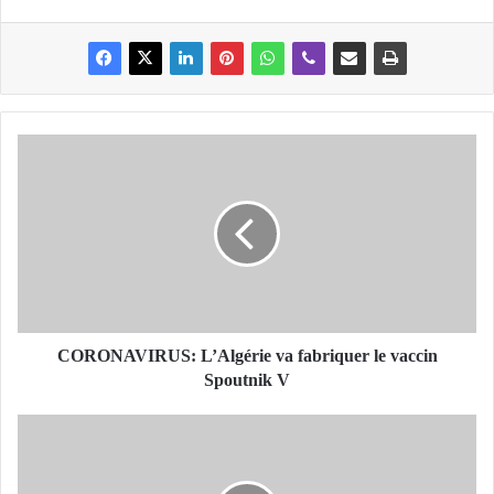
C
O
R
O
N
A
V
I
R
U
CORONAVIRUS: L’Algérie va fabriquer le vaccin
S
Spoutnik V
:
L
E
’
L
A
T
l