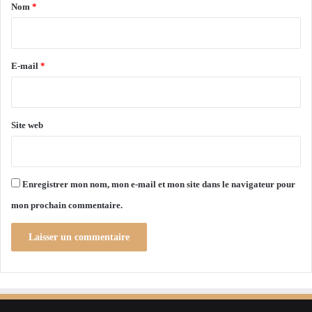
a
é
Nom
*
m
i
i
r
g
r
e
E-mail
*
a
*
t
i
o
Site web
n
c
l
a
Enregistrer mon nom, mon e-mail et mon site dans le navigateur pour
n
mon prochain commentaire.
d
e
s
t
i
n
e