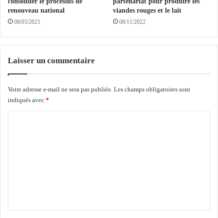
consolider le processus de
partenariat pour produire les
c
é
renouveau national
viandes rouges et le lait
i
s
08/05/2021
08/11/2022
n
e
S
a
p
u
o
s
Laisser un commentaire
u
p
t
é
n
c
Votre adresse e-mail ne sera pas publiée.
Les champs obligatoires sont
i
i
indiqués avec
*
k
a
C
V
l
i
o
s
m
é
d
m
a
e
n
n
s
l
t
’