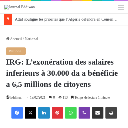
M
Attaf souligne les priorités que l’Algérie défendra en Conseil de sécurité « avec rigueur et engagement »
Accueil
/
National
National
IRG: L’exonération des salaires
inferieurs à 30.000 da a bénéficie
a 6,5 millions de citoyens
Eddiwan
19/02/2021
0
113
Temps de lecture 1 minute
Facebook
X
Linkedin
Pinterest
WhatsApp
Viber
Partager par email
Imprimer