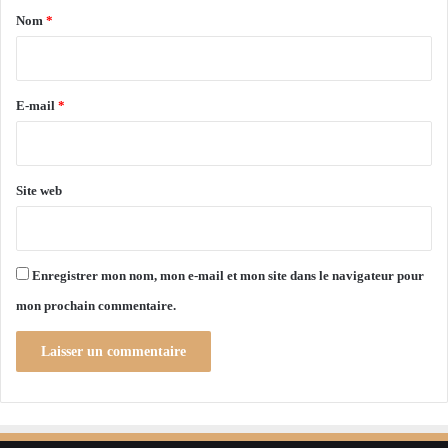
v
a
Nom
*
o
i
l
o
r
n
e
E-mail
*
t
é
*
d
e
Site web
s
o
n
s
Enregistrer mon nom, mon e-mail et mon site dans le navigateur pour
e
c
mon prochain commentaire.
t
e
u
r
d
e
r