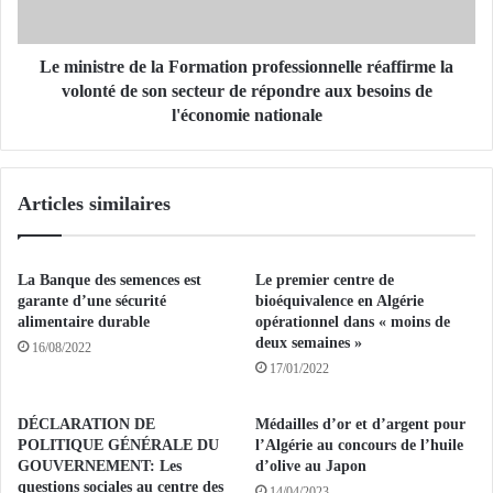
i
t
n
r
a
e
Le ministre de la Formation professionnelle réaffirme la
r
d
volonté de son secteur de répondre aux besoins de
t
e
l'économie nationale
i
l
s
a
a
F
Articles similaires
n
o
d
r
e
m
l
a
La Banque des semences est
Le premier centre de
a
t
garante d’une sécurité
bioéquivalence en Algérie
t
i
alimentaire durable
opérationnel dans « moins de
a
o
deux semaines »
16/08/2022
n
n
17/01/2022
n
p
e
r
DÉCLARATION DE
Médailles d’or et d’argent pour
r
o
POLITIQUE GÉNÉRALE DU
l’Algérie au concours de l’huile
i
f
GOUVERNEMENT: Les
d’olive au Japon
e
e
questions sociales au centre des
14/04/2023