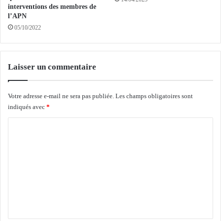
t
s
interventions des membres de
r
s
l’APN
a
i
05/10/2022
d
o
i
n
t
n
Laisser un commentaire
i
e
o
l
n
l
Votre adresse e-mail ne sera pas publiée.
Les champs obligatoires sont
n
e
indiqués avec
*
e
r
l
é
C
l
a
e
o
f
f
m
i
m
r
m
e
e
n
l
a
t