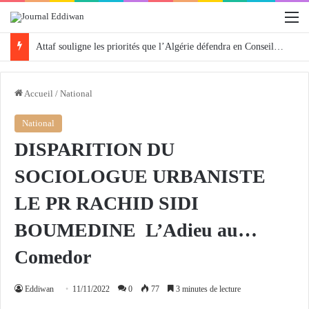
M
Attaf souligne les priorités que l’Algérie défendra en Conseil de sécurité « avec rigueur et engagement »
Accueil
/
National
National
DISPARITION DU
SOCIOLOGUE URBANISTE
LE PR RACHID SIDI
BOUMEDINE L’Adieu au…
Comedor
Eddiwan
11/11/2022
0
77
3 minutes de lecture