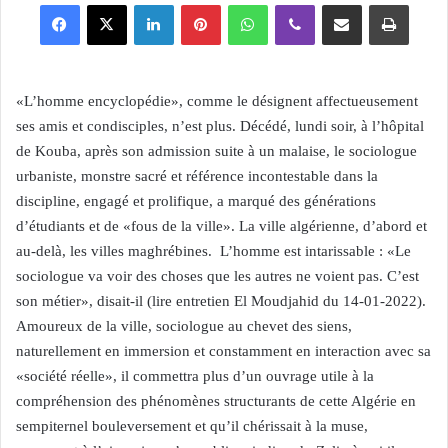
Facebook
X
Linkedin
Pinterest
WhatsApp
Viber
Partager par email
Imprimer
«L’homme encyclopédie», comme le désignent affectueusement
ses amis et condisciples, n’est plus. Décédé, lundi soir, à l’hôpital
de Kouba, après son admission suite à un malaise, le sociologue
urbaniste, monstre sacré et référence incontestable dans la
discipline, engagé et prolifique, a marqué des générations
d’étudiants et de «fous de la ville». La ville algérienne, d’abord et
au-delà, les villes maghrébines. L’homme est intarissable : «Le
sociologue va voir des choses que les autres ne voient pas. C’est
son métier», disait-il (lire entretien El Moudjahid du 14-01-2022).
Amoureux de la ville, sociologue au chevet des siens,
naturellement en immersion et constamment en interaction avec sa
«société réelle», il commettra plus d’un ouvrage utile à la
compréhension des phénomènes structurants de cette Algérie en
sempiternel bouleversement et qu’il chérissait à la muse,