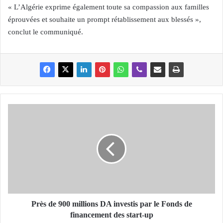
« L’Algérie exprime également toute sa compassion aux familles
éprouvées et souhaite un prompt rétablissement aux blessés »,
conclut le communiqué.
P
r
è
s
d
e
9
0
0
m
Près de 900 millions DA investis par le Fonds de
i
financement des start-up