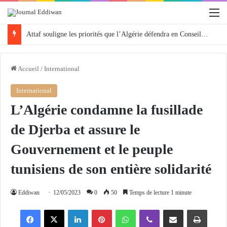
M
Attaf souligne les priorités que l’Algérie défendra en Conseil de sécurité « avec rigueur et engagement »
Accueil
/
International
International
L’Algérie condamne la fusillade
de Djerba et assure le
Gouvernement et le peuple
tunisiens de son entière solidarité
Eddiwan
12/05/2023
0
50
Temps de lecture 1 minute
Facebook
X
Linkedin
Pinterest
WhatsApp
Viber
Partager par email
Imprimer