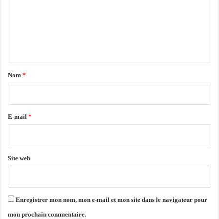
t
é
m
a
s
r
e
e
t
n
n
-
t
u
e
t
p
à
a
Nom
*
l
i
a
p
r
r
e
E-mail
*
e
m
*
i
è
Site web
r
e
é
d
Enregistrer mon nom, mon e-mail et mon site dans le navigateur pour
i
t
mon prochain commentaire.