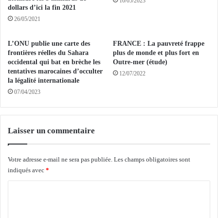
10/05/2023
dollars d’ici la fin 2021
o
e
n
b
26/05/2021
d
r
s
e
L’ONU publie une carte des
FRANCE : La pauvreté frappe
d
a
frontières réelles du Sahara
plus de monde et plus fort en
e
k
occidental qui bat en brèche les
Outre-mer (étude)
f
i
tentatives marocaines d’occulter
12/07/2022
i
n
la légalité internationale
n
g
07/04/2023
a
:
n
l
c
'
Laisser un commentaire
e
A
m
l
e
g
Votre adresse e-mail ne sera pas publiée.
Les champs obligatoires sont
n
é
indiqués avec
*
t
r
d
i
C
e
e
s
o
p
s
r
m