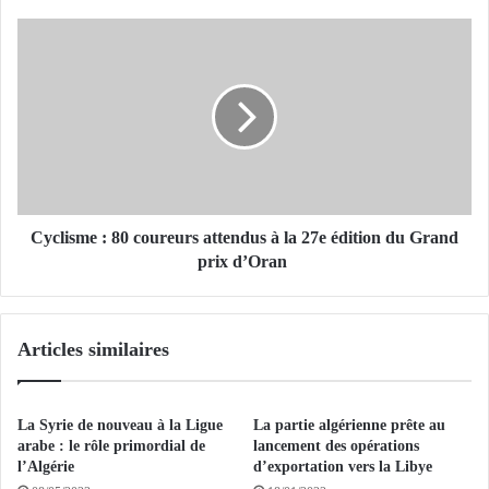
i
n
C
e
y
s
c
:
l
d
i
e
s
n
m
o
e
u
:
v
8
Cyclisme : 80 coureurs attendus à la 27e édition du Grand
e
0
prix d’Oran
l
c
l
o
e
u
Articles similaires
s
r
d
e
e
u
s
r
La Syrie de nouveau à la Ligue
La partie algérienne prête au
s
s
arabe : le rôle primordial de
lancement des opérations
e
a
l’Algérie
d’exportation vers la Libye
r
t