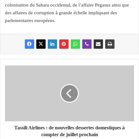
colonisation du Sahara occidental, de l’affaire Pegasus ainsi que
des affaires de corruption à grande échelle impliquant des
parlementaires européens.
T
a
s
s
i
l
i
A
i
r
Tassili Airlines : de nouvelles dessertes domestiques à
l
compter de juillet prochain