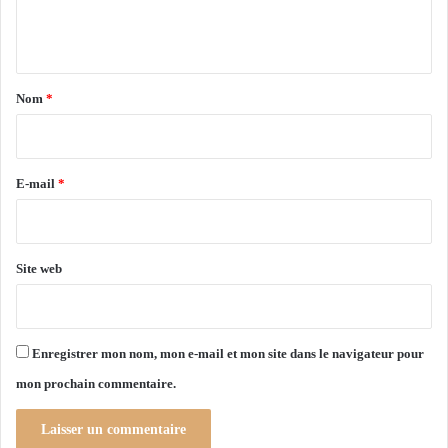
e
r
G
d
n
r
e
a
t
j
n
a
u
d
Nom
*
i
p
i
l
r
r
l
i
e
x
e
E-mail
*
t
d
*
p
’
r
O
o
r
Site web
c
a
h
n
a
i
Enregistrer mon nom, mon e-mail et mon site dans le navigateur pour
n
mon prochain commentaire.