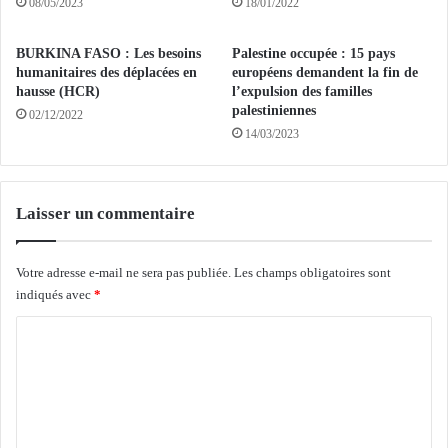
08/05/2023
18/01/2022
t
t
e
e
BURKINA FASO : Les besoins
Palestine occupée : 15 pays
s
n
humanitaires des déplacées en
européens demandent la fin de
d
d
hausse (HCR)
l’expulsion des familles
o
u
palestiniennes
02/12/2022
m
s
14/03/2023
e
à
s
l
t
a
i
2
Laisser un commentaire
q
7
u
e
e
é
Votre adresse e-mail ne sera pas publiée.
Les champs obligatoires sont
s
d
indiqués avec
*
à
i
C
c
t
o
i
o
m
o
m
p
n
t
d
m
e
u