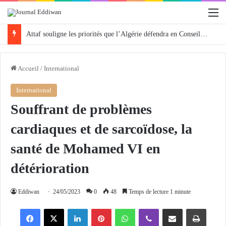
M
Attaf souligne les priorités que l’Algérie défendra en Conseil de sécurité « avec rigueur et engagement »
Accueil
/
International
International
Souffrant de problèmes
cardiaques et de sarcoïdose, la
santé de Mohamed VI en
détérioration
Eddiwan
24/05/2023
0
48
Temps de lecture 1 minute
Facebook
X
Linkedin
Pinterest
WhatsApp
Viber
Partager par email
Imprimer