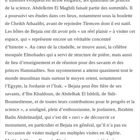
d’histoires évoquent en terme élogieux, les qualifiant de princes
de la science. Abdelkrim El Maghili faisait partie des sommités. Il
a poursuivi ses études dans ces lieux, notamment sous la houlette
de Cheikh Athaalibi, avant de rejoindre Tlemcen dont il est natif.
Les hôtes de Bejaia ont dit avoir pris « un réel plaisir » à visiter cet
espace, qui « représente encore un véritable concentré
d’histoire ». Au cœur de la citadelle, se trouve aussi, la célèbre
mosquée Elmohades qui a servi de structure de prière, mais aussi
de lieu d’enseignement et de réunion pour des savants et des
princes Hammadites. Son rayonnement a atteint quasiment tout le
monde musulman mais surtout le moyen orient, notamment
l’Egypte, la Jordanie et l’Irak. « Bejaia peut être fière de ses
savants, d’Ibn Khaldoun, de Abdelhak El Ishbili, de Sidi-
Boumedienne, et de toutes leurs contributions pour le progrès et la
science », a souligné, plein d’enthousiasme, le jordanien, Ibrahim
Badis Abdelmadjid, qui s’est dit « ravi » de découvrir ce
monument, en particulier et Bejaia en général, qu’il n’a pas eu
l’occasion de visiter malgré ses multiples visites en Algérie.