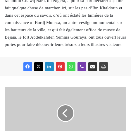
Metbboli Chawq Bara, du Nigéra, a pour sa part déclaré: « ça me
fait quelque chose de marcher, ici, sur les pas d’Ibn Khaldoun et
dans cet espace du savoir, d’où ont éclaté les lumières de la
connaissance ». Bordj Moussa, un autre vestige monumental sur
les hauteurs de la ville, et qui fait également office de musée de
Bejaia, le fort Abdelkahder, Yemma Gouraya, ont tous ouvert leurs
portes pour faire découvrir leurs trésors à leurs illustres visiteurs.
T
I
Z
I
-
O
U