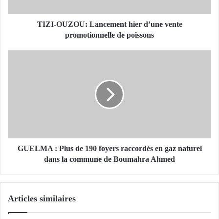
Z
O
U
TIZI-OUZOU: Lancement hier d’une vente
:
promotionnelle de poissons
L
a
G
n
U
c
E
e
L
m
M
e
A
n
:
t
P
h
l
i
u
GUELMA : Plus de 190 foyers raccordés en gaz naturel
e
s
dans la commune de Boumahra Ahmed
r
d
d
e
’
1
Articles similaires
u
9
n
0
e