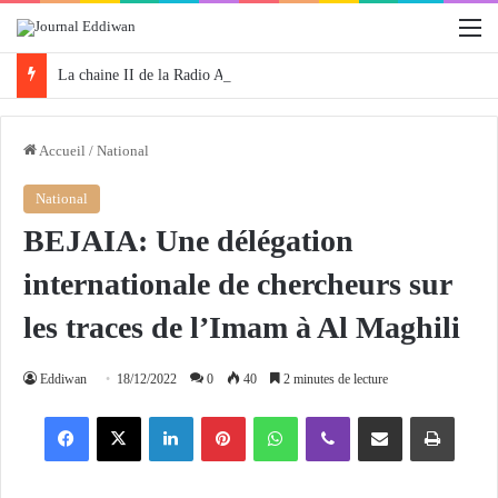
M
La chaine II de la Radio Algérienne organise la 3e édition de «Protégeons nos forêts» ce samedi
Accueil
/
National
National
BEJAIA: Une délégation
internationale de chercheurs sur
les traces de l’Imam à Al Maghili
Eddiwan
18/12/2022
0
40
2 minutes de lecture
Facebook
X
Linkedin
Pinterest
WhatsApp
Viber
Partager par email
Imprimer