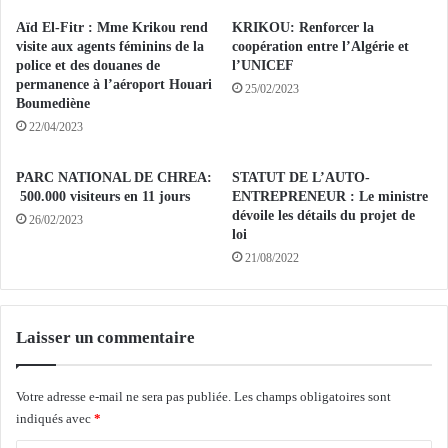
f
v
o
Aïd El-Fitr : Mme Krikou rend
KRIKOU: Renforcer la
e
y
visite aux agents féminins de la
coopération entre l’Algérie et
n
e
police et des douanes de
l’UNICEF
t
permanence à l’aéroport Houari
r
25/02/2023
Boumediène
e
s
p
r
22/04/2023
r
a
o
c
PARC NATIONAL DE CHREA:
STATUT DE L’AUTO-
m
c
500.000 visiteurs en 11 jours
ENTREPRENEUR : Le ministre
o
o
dévoile les détails du projet de
26/02/2023
t
r
loi
i
d
21/08/2022
o
é
n
s
n
e
e
Laisser un commentaire
n
l
g
l
a
Votre adresse e-mail ne sera pas publiée.
Les champs obligatoires sont
e
z
indiqués avec
*
d
n
e
a