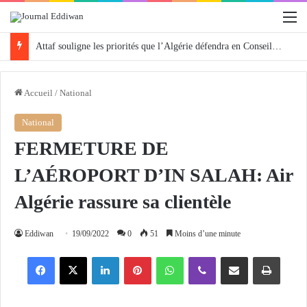
M
Attaf souligne les priorités que l’Algérie défendra en Conseil de sécurité « avec rigueur et engagement »
Accueil
/
National
National
FERMETURE DE
L’AÉROPORT D’IN SALAH: Air
Algérie rassure sa clientèle
Eddiwan
19/09/2022
0
51
Moins d’une minute
Facebook
X
Linkedin
Pinterest
WhatsApp
Viber
Partager par email
Imprimer