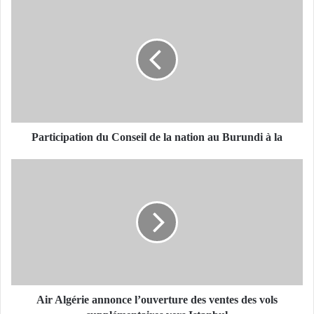
P
a
r
t
i
c
i
p
a
t
Participation du Conseil de la nation au Burundi à la
i
o
A
n
i
d
r
u
A
C
l
o
g
n
é
s
r
e
i
i
e
Air Algérie annonce l’ouverture des ventes des vols
l
a