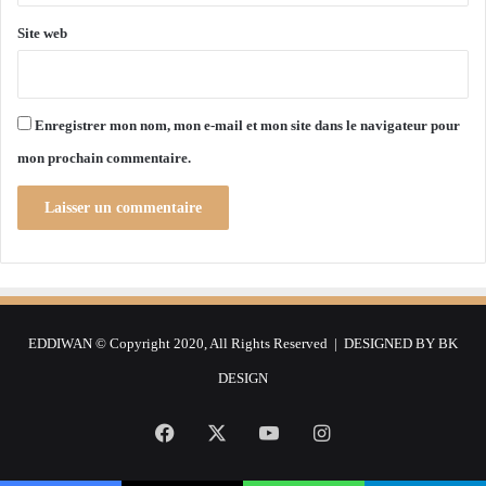
t
a
Site web
i
r
e
s
Enregistrer mon nom, mon e-mail et mon site dans le navigateur pour
v
mon prochain commentaire.
e
r
s
I
s
t
a
n
EDDIWAN © Copyright 2020, All Rights Reserved | DESIGNED BY
BK
b
u
DESIGN
l
Facebook
X
YouTube
Instagram