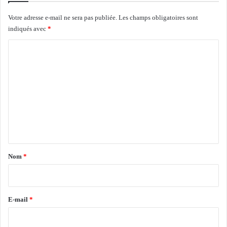
a
e
n
Votre adresse e-mail ne sera pas publiée.
Les champs obligatoires sont
t
indiqués avec
*
e
C
s
d
o
e
m
s
v
m
o
e
l
n
s
s
t
u
a
p
Nom
*
p
i
l
r
é
m
e
E-mail
*
e
*
n