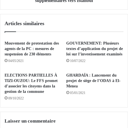
supplémentaires vers Istanbul
d
n
e
n
l
o
Articles similaires
a
n
n
c
a
e
t
l
Mouvement de protestation des
GOUVERNEMENT: Plusieurs
i
’
agents de la PC : mesures de
textes d’application du projet de
o
o
suspension de 230 éléments
loi sur l’investissement examinés
n
u
04/05/2021
10/07/2022
a
v
u
e
ELECTIONS PARTIELLES À
GHARDAÏA : Lancement du
B
r
TIZI-OUZOU: Le FFS promet
projet de siège de l’ODAS à El-
u
t
d’associer les citoyens dans la
Menea
r
u
gestion de la commune
05/01/2021
u
r
09/10/2022
n
e
d
d
i
e
à
s
Laisser un commentaire
l
v