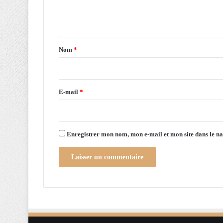
e
s
n
e
m
t
a
a
i
Nom
*
n
i
e
r
e
E-mail
*
*
Enregistrer mon nom, mon e-mail et mon site dans le 