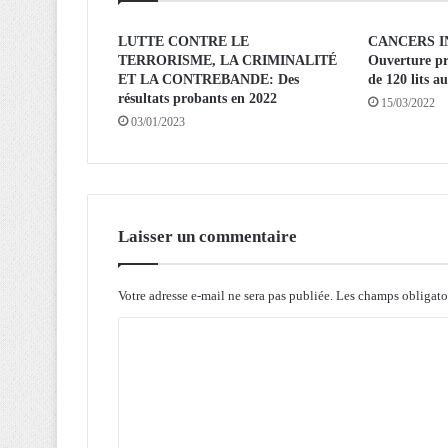
g
r
LUTTE CONTRE LE
CANCERS I
TERRORISME, LA CRIMINALITÉ
Ouverture pr
i
ET LA CONTREBANDE: Des
de 120 lits 
m
résultats probants en 2022
15/03/2022
p
03/01/2023
é
d
e
p
l
u
Laisser un commentaire
s
d
e
Votre adresse e-mail ne sera pas publiée.
Les champs obligato
4
C
%
s
o
u
m
r
l
m
a