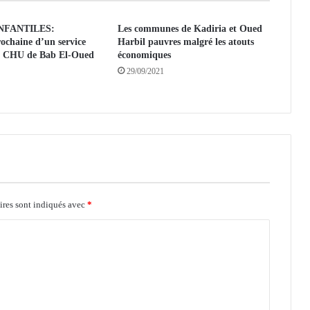
p
NFANTILES:
d
Les communes de Kadiria et Oued
ochaine d’un service
Harbil pauvres malgré les atouts
'
au CHU de Bab El-Oued
économiques
e
29/09/2021
n
v
o
i
o
f
f
i
c
i
ires sont indiqués avec
*
e
l
d
e
l
'
a