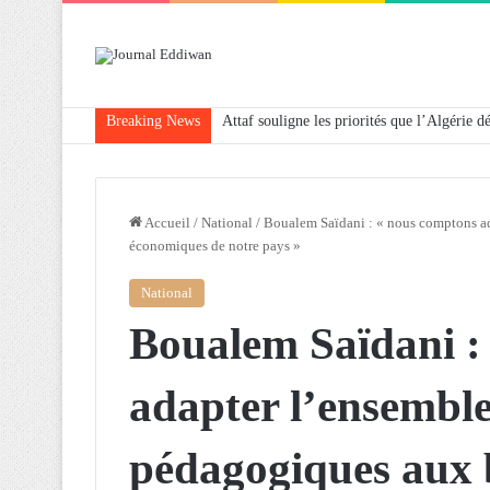
Breaking News
Attaf souligne les priorités que l’Algérie 
Accueil
/
National
/
Boualem Saïdani : « nous comptons a
économiques de notre pays »
National
Boualem Saïdani :
adapter l’ensembl
pédagogiques aux b