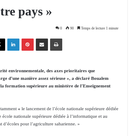
tre pays »
0
90
Temps de lecture 1 minute
X
Linkedin
Pinterest
Partager par email
Imprimer
urité environnementale, des axes prioritaires que
arge d’une manière assez sérieuse », a déclaré Boualem
e la formation supérieure au ministère de l’Enseignement
 notamment
«
le lancement de l’école nationale supérieure dédiée
 école nationale supérieure dédiée à l’informatique et au
t d’écoles pour l’agriculture saharienne. »