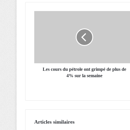
L
e
s
c
o
u
r
s
d
u
Les cours du pétrole ont grimpé de plus de
p
4% sur la semaine
é
t
r
o
l
e
o
Articles similaires
n
t