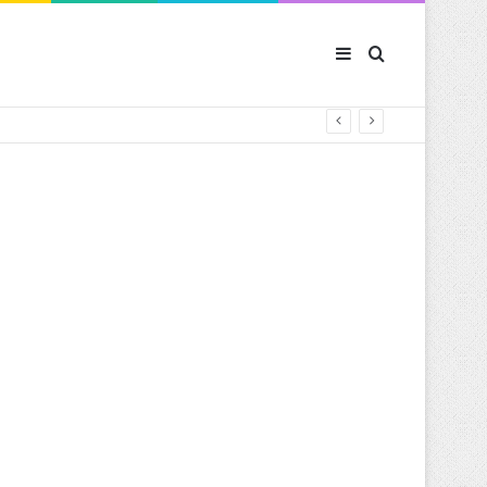
Sidebar (barre latér
Rechercher