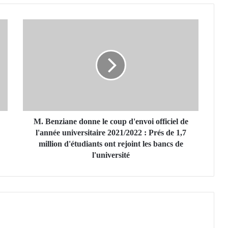
M
.
B
e
n
z
i
a
n
e
M. Benziane donne le coup d'envoi officiel de
d
l'année universitaire 2021/2022 : Prés de 1,7
o
million d'étudiants ont rejoint les bancs de
n
l'université
n
e
l
e
c
o
u