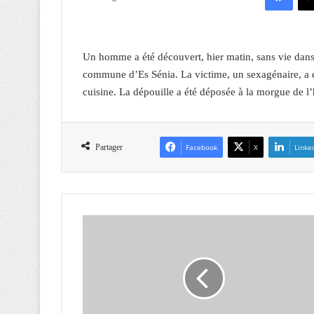
Un homme a été découvert, hier matin, sans vie dans
commune d’Es Sénia. La victime, un sexagénaire, a é
cuisine. La dépouille a été déposée à la morgue de l
Partager
Facebook
X
Linke
D
j
e
r
a
d
r