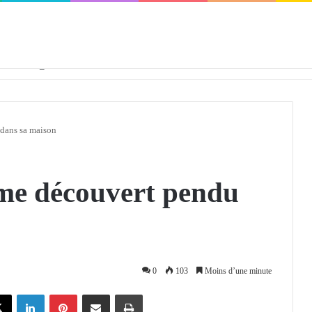
défendra en Conseil de sécurité « avec rigueur et engagement »
dans sa maison
me découvert pendu
0
103
Moins d’une minute
X
Linkedin
Pinterest
Partager par email
Imprimer