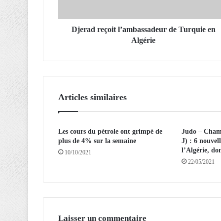
e
ç
o
Djerad reçoit l’ambassadeur de Turquie en
i
Algérie
t
l
’
a
m
Articles similaires
b
a
s
Les cours du pétrole ont grimpé de
Judo – Champ
s
plus de 4% sur la semaine
J) : 6 nouvel
a
l’Algérie, do
10/10/2021
d
22/05/2021
e
u
r
d
e
T
Laisser un commentaire