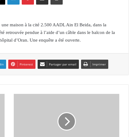
 une maison à la cité 2.500 AADL Ain El Beida, dans la
té retrouvée pendue à l’aide d’un câble dans le balcon de la
’hôpital d’Oran. Une enquête a été ouverte.
din
Pinterest
Partager par email
Imprimer
C
e
n
t
r
e
-