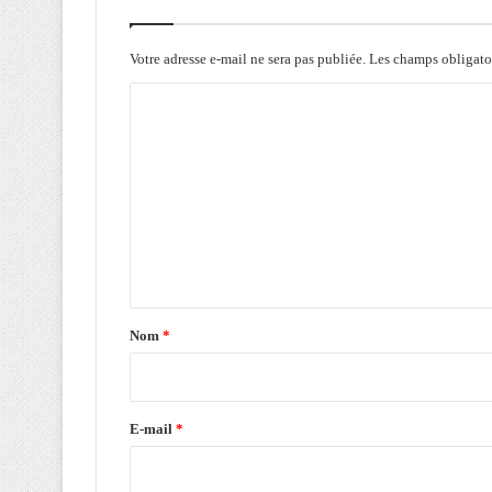
u
r
q
Votre adresse e-mail ne sera pas publiée.
Les champs obligato
u
C
i
e
o
e
m
n
A
m
l
e
g
n
é
r
t
i
a
e
Nom
*
i
r
e
E-mail
*
*