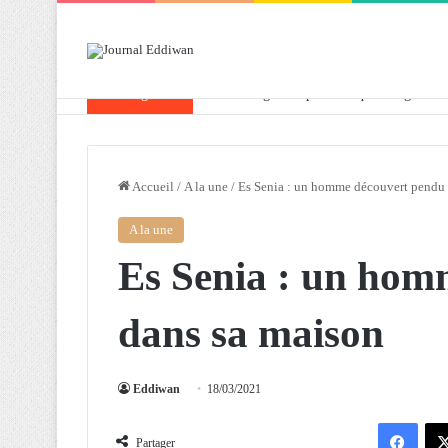
Breaking News
Attaf souligne les priorités que l’Algérie 
Accueil
/
A la une
/
Es Senia : un homme découvert pendu 
A la une
Es Senia : un hom
dans sa maison
Eddiwan
18/03/2021
Facebook
Partager