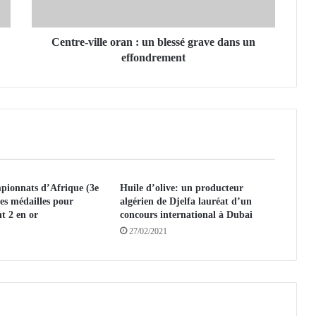
v
i
l
Centre-ville oran : un blessé grave dans un
l
effondrement
e
o
r
a
n
:
u
n
ionnats d’Afrique (3e
Huile d’olive: un producteur
b
les médailles pour
algérien de Djelfa lauréat d’un
l
nt 2 en or
concours international à Dubai
e
27/02/2021
s
s
é
g
r
a