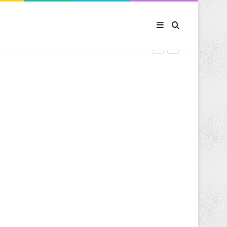
Sidebar (barre latér
Rechercher