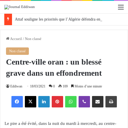
M
Attaf souligne les priorités que l’Algérie défendra en Conseil de sécurité « avec rigueur et engagement »
Accueil
/
Non classé
Non classé
Centre-ville oran : un blessé
grave dans un effondrement
Eddiwan
18/03/2021
0
109
Moins d’une minute
Facebook
X
Linkedin
Pinterest
WhatsApp
Viber
Partager par email
Imprimer
Le pire a été évité, dans la nuit du mardi à mercredi, au centre-