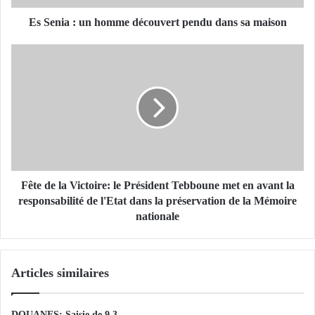
u
n
Es Senia : un homme découvert pendu dans sa maison
h
o
F
m
ê
m
t
e
e
d
d
é
e
c
l
o
a
u
V
v
i
Fête de la Victoire: le Président Tebboune met en avant la
e
c
responsabilité de l'Etat dans la préservation de la Mémoire
r
t
nationale
t
o
p
i
e
r
Articles similaires
n
e
d
:
u
l
DOUANES: Saisie de 9,3