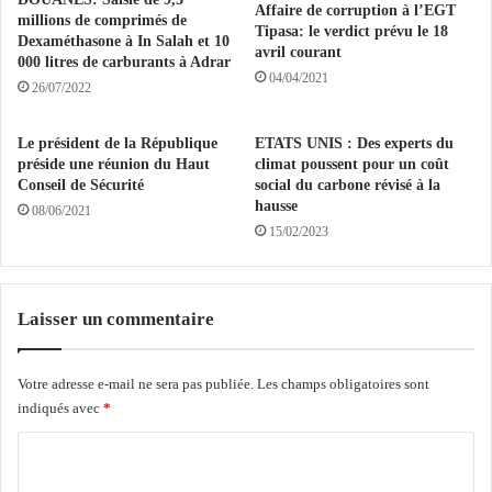
d
e
Affaire de corruption à l’EGT
millions de comprimés de
a
P
Tipasa: le verdict prévu le 18
Dexaméthasone à In Salah et 10
n
r
avril courant
000 litres de carburants à Adrar
s
é
04/04/2021
26/07/2022
s
s
a
i
m
d
Le président de la République
ETATS UNIS : Des experts du
a
préside une réunion du Haut
climat poussent pour un coût
e
Conseil de Sécurité
social du carbone révisé à la
i
n
hausse
s
t
08/06/2021
15/02/2023
o
T
n
e
b
b
Laisser un commentaire
o
u
n
Votre adresse e-mail ne sera pas publiée.
Les champs obligatoires sont
e
indiqués avec
*
m
e
C
t
o
e