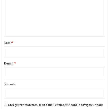
n
m
a
m
v
e
a
n
n
t
t
l
a
a
Nom
*
r
i
e
s
r
p
e
E-mail
*
o
*
n
s
a
Site web
b
i
l
i
Enregistrer mon nom, mon e-mail et mon site dans le navigateur pour
t