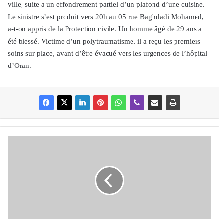
ville, suite a un effondrement partiel d’un plafond d’une cuisine.
Le sinistre s’est produit vers 20h au 05 rue Baghdadi Mohamed,
a-t-on appris de la Protection civile. Un homme âgé de 29 ans a
été blessé. Victime d’un polytraumatisme, il a reçu les premiers
soins sur place, avant d’être évacué vers les urgences de l’hôpital
d’Oran.
E
s
S
e
n
i
a
: