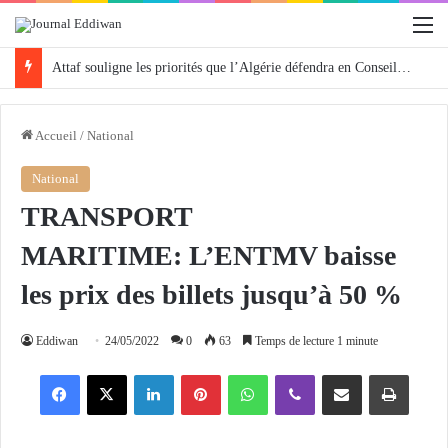
M
Attaf souligne les priorités que l’Algérie défendra en Conseil de sécurité « avec rigueur et engagement »
Accueil
/
National
National
TRANSPORT
MARITIME: L’ENTMV baisse
les prix des billets jusqu’à 50 %
Eddiwan
24/05/2022
0
63
Temps de lecture 1 minute
Facebook
X
Linkedin
Pinterest
WhatsApp
Viber
Partager par email
Imprimer