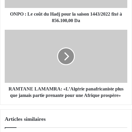
c
o
û
ONPO : Le coût du Hadj pour la saison 1443/2022 fixé à
t
856.100,00 Da
d
u
R
H
A
a
M
d
T
j
A
p
N
o
E
u
L
r
A
l
M
RAMTANE LAMAMRA: «L’Algérie panafricaniste plus
a
A
que jamais partie prenante pour une Afrique prospère»
s
M
a
R
i
A
Articles similaires
s
:
o
«
n
L