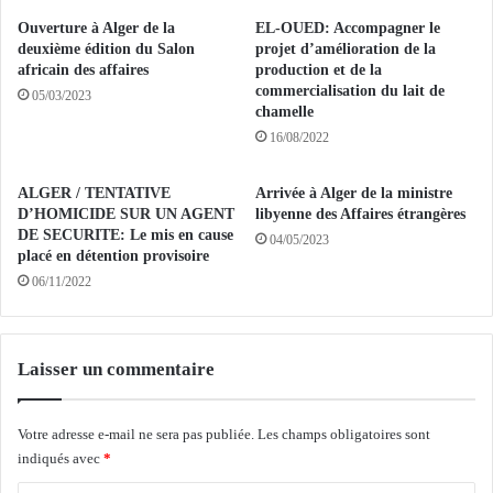
1
’
Ouverture à Alger de la
EL-OUED: Accompagner le
4
A
deuxième édition du Salon
projet d’amélioration de la
4
l
africain des affaires
production et de la
3
commercialisation du lait de
g
05/03/2023
chamelle
/
é
2
r
16/08/2022
0
i
2
e
ALGER / TENTATIVE
Arrivée à Alger de la ministre
2
p
D’HOMICIDE SUR UN AGENT
libyenne des Affaires étrangères
f
a
DE SECURITE: Le mis en cause
04/05/2023
i
n
placé en détention provisoire
x
a
06/11/2022
é
f
à
r
8
i
5
Laisser un commentaire
c
6
a
.
n
Votre adresse e-mail ne sera pas publiée.
Les champs obligatoires sont
1
i
indiqués avec
*
0
s
0
t