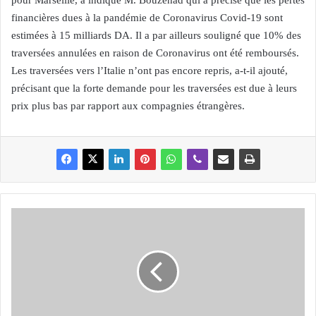
pour Marseille, a indiqué M. Bouzenad qui a précisé que les pertes
financières dues à la pandémie de Coronavirus Covid-19 sont
estimées à 15 milliards DA. Il a par ailleurs souligné que 10% des
traversées annulées en raison de Coronavirus ont été remboursés.
Les traversées vers l’Italie n’ont pas encore repris, a-t-il ajouté,
précisant que la forte demande pour les traversées est due à leurs
prix plus bas par rapport aux compagnies étrangères.
O
N
P
O
:
L
e