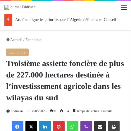
M
Attaf souligne les priorités que l’Algérie défendra en Conseil de sécurité « avec rigueur et engagement »
Accueil
/
Économie
Économie
Troisième assiette foncière de plus
de 227.000 hectares destinée à
l’investissement agricole dans les
wilayas du sud
Eddiwan
08/05/2023
0
134
Temps de lecture 1 minute
Facebook
X
Linkedin
Pinterest
WhatsApp
Viber
Partager par email
Imprimer