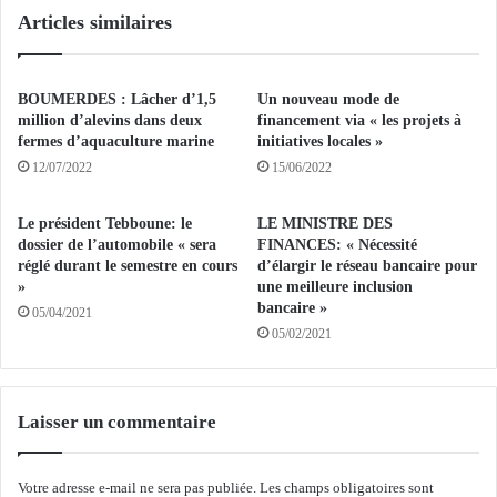
a
Articles similaires
r
l
e
l
d
i
e
g
BOUMERDES : Lâcher d’1,5
Un nouveau mode de
s
r
million d’alevins dans deux
financement via « les projets à
F
a
fermes d’aquaculture marine
initiatives locales »
i
p
12/07/2022
15/06/2022
n
h
a
e
Le président Tebboune: le
LE MINISTRE DES
n
d
dossier de l’automobile « sera
FINANCES: « Nécessité
c
u
réglé durant le semestre en cours
d’élargir le réseau bancaire pour
e
s
»
une meilleure inclusion
s
a
bancaire »
05/04/2021
p
i
05/02/2021
r
n
é
t
s
C
e
o
Laisser un commentaire
n
r
t
a
e
Votre adresse e-mail ne sera pas publiée.
Les champs obligatoires sont
n