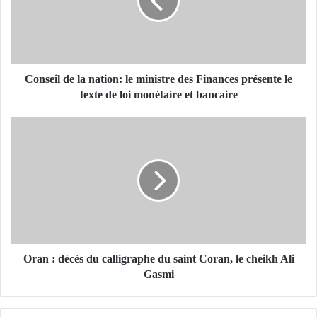
e
i
l
d
e
l
Conseil de la nation: le ministre des Finances présente le
a
texte de loi monétaire et bancaire
n
a
O
t
r
i
a
o
n
n
:
:
d
l
é
e
c
m
è
i
s
Oran : décès du calligraphe du saint Coran, le cheikh Ali
n
d
Gasmi
i
u
s
c
t