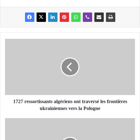
1
7
2
7
r
e
s
s
o
r
1727 ressortissants algériens ont traversé les frontières
t
ukrainiennes vers la Pologne
i
s
U
s
n
a
m