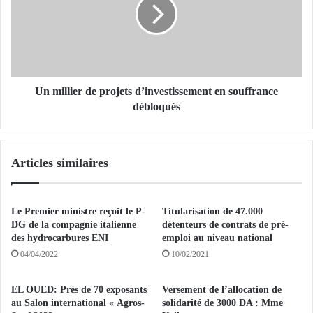
n
i
t
l
s
l
a
i
l
e
g
r
é
d
Un millier de projets d’investissement en souffrance
r
e
débloqués
i
p
e
r
n
o
Articles similaires
s
j
o
e
n
t
t
s
Le Premier ministre reçoit le P-
Titularisation de 47.000
t
d
DG de la compagnie italienne
détenteurs de contrats de pré-
r
’
des hydrocarbures ENI
emploi au niveau national
a
i
04/04/2022
10/02/2021
v
n
e
v
EL OUED: Près de 70 exposants
Versement de l’allocation de
r
e
au Salon international « Agros-
solidarité de 3000 DA : Mme
s
s