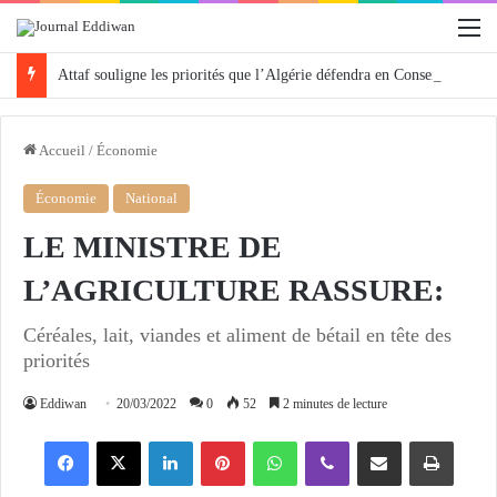
M
Attaf souligne les priorités que l’Algérie défendra en Conseil de sécurité « avec rigueur et engagement »
Accueil
/
Économie
Économie
National
LE MINISTRE DE
L’AGRICULTURE RASSURE:
Céréales, lait, viandes et aliment de bétail en tête des
priorités
Eddiwan
20/03/2022
0
52
2 minutes de lecture
Facebook
X
Linkedin
Pinterest
WhatsApp
Viber
Partager par email
Imprimer