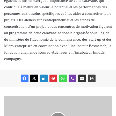
également mis en exergue l’importance de cette caravane, qui
contribue à mettre en valeur le potentiel et les performances des
personnes aux besoins spécifiques et à les aider à concrétiser leurs
projets. Des ateliers sur l’entrepreneuriat et les étapes de
concrétisation d’un projet, et des rencontres de motivation figurent
au programme de cette caravane nationale organisée sous l’égide
du ministère de l’Economie de la connaissance, des Start-up et des
Micro-entreprises en coordination avec l’incubateur Besmetech, la
fondation allemande Konrad-Adenaeur et l’incubateur InnoEst
compagny.
B
O
U
M