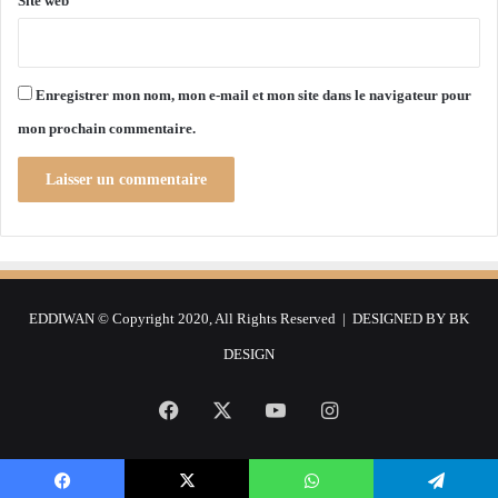
Site web
o
i
t
a
Enregistrer mon nom, mon e-mail et mon site dans le navigateur pour
t
mon prochain commentaire.
i
o
n
EDDIWAN © Copyright 2020, All Rights Reserved | DESIGNED BY
BK
DESIGN
Facebook
X
YouTube
Instagram