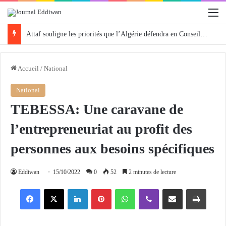
M
Attaf souligne les priorités que l’Algérie défendra en Conseil de sécurité « avec rigueur et engagement »
Accueil
/
National
National
TEBESSA: Une caravane de
l’entrepreneuriat au profit des
personnes aux besoins spécifiques
Eddiwan
15/10/2022
0
52
2 minutes de lecture
Facebook
X
Linkedin
Pinterest
WhatsApp
Viber
Partager par email
Imprimer