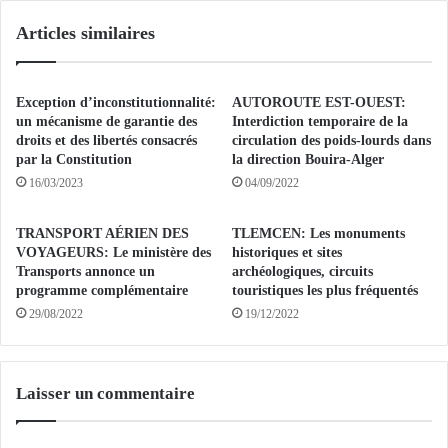
m
t
Articles similaires
e
t
n
e
t
s
s
à
Exception d’inconstitutionnalité:
AUTOROUTE EST-OUEST:
c
S
un mécanisme de garantie des
Interdiction temporaire de la
l
i
droits et des libertés consacrés
circulation des poids-lourds dans
a
par la Constitution
la direction Bouira-Alger
d
s
i
16/03/2023
04/09/2022
s
A
é
b
TRANSPORT AÉRIEN DES
TLEMCEN: Les monuments
s
d
VOYAGEURS: Le ministère des
historiques et sites
o
e
Transports annonce un
archéologiques, circuits
n
l
programme complémentaire
touristiques les plus fréquentés
t
l
29/08/2022
19/12/2022
o
a
b
h
t
r
e
e
Laisser un commentaire
n
l
u
i