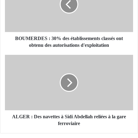
E
R
D
E
S
:
BOUMERDES : 30% des établissements classés ont
3
obtenu des autorisations d'exploitation
0
%
A
d
L
e
G
s
E
é
R
t
:
a
D
b
e
l
s
i
n
ALGER : Des navettes à Sidi Abdellah reliées à la gare
s
a
ferroviaire
s
v
e
e