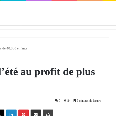
e la barbarie coloniale vers la reconstruction de l’être et de la cité
s de 40.000 enfants
été au profit de plus
0
84
2 minutes de lecture
X
Linkedin
Pinterest
Partager par email
Imprimer