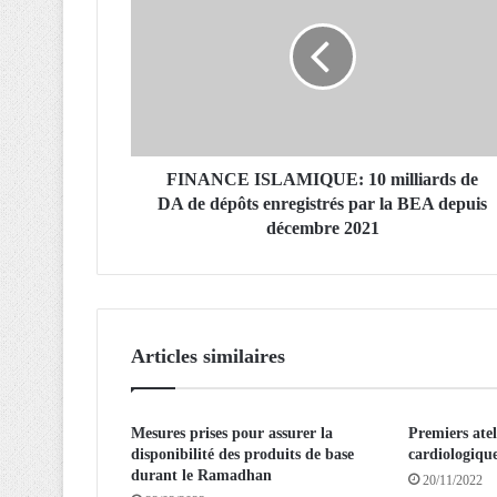
N
A
N
C
E
I
S
L
FINANCE ISLAMIQUE: 10 milliards de
A
DA de dépôts enregistrés par la BEA depuis
M
décembre 2021
I
Q
U
E
:
Articles similaires
1
0
m
Mesures prises pour assurer la
Premiers atel
i
disponibilité des produits de base
cardiologiq
l
durant le Ramadhan
l
20/11/2022