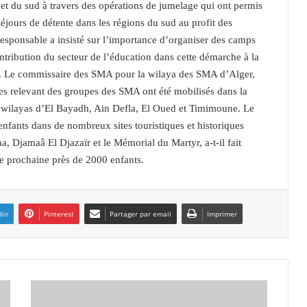
et du sud à travers des opérations de jumelage qui ont permis
éjours de détente dans les régions du sud au profit des
sponsable a insisté sur l’importance d’organiser des camps
ntribution du secteur de l’éducation dans cette démarche à la
es. Le commissaire des SMA pour la wilaya des SMA d’Alger,
s relevant des groupes des SMA ont été mobilisés dans la
es wilayas d’El Bayadh, Ain Defla, El Oued et Timimoune. Le
enfants dans de nombreux sites touristiques et historiques
, Djamaâ El Djazaïr et le Mémorial du Martyr, a-t-il fait
née prochaine près de 2000 enfants.
din
Pinterest
Partager par email
Imprimer
T
L