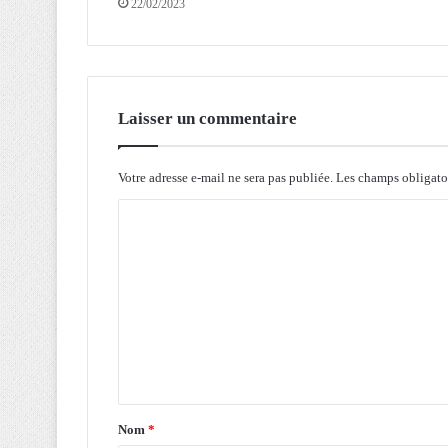
22/02/2023
i
a
r
d
s
d
Laisser un commentaire
e
D
A
Votre adresse e-mail ne sera pas publiée.
Les champs obligato
d
C
e
d
o
é
m
p
ô
m
t
e
s
e
n
n
t
r
a
e
Nom
*
g