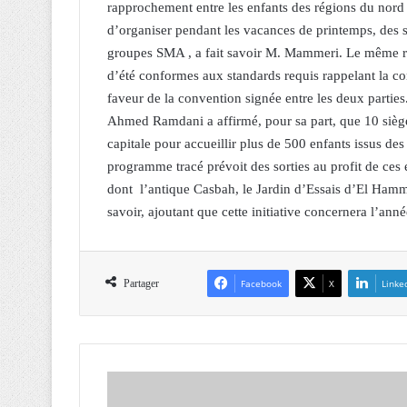
rapprochement entre les enfants des régions du nord 
d’organiser pendant les vacances de printemps, des s
groupes SMA , a fait savoir M. Mammeri. Le même re
d’été conformes aux standards requis rappelant la co
faveur de la convention signée entre les deux parti
Ahmed Ramdani a affirmé, pour sa part, que 10 siège
capitale pour accueillir plus de 500 enfants issus d
programme tracé prévoit des sorties au profit de ces 
dont l’antique Casbah, le Jardin d’Essais d’El Hamma
savoir, ajoutant que cette initiative concernera l’an
Partager
Facebook
X
Linke
F
I