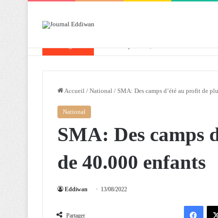
Breaking News
« El madi yaôud », sortir des traumatismes d
Accueil
/
National
/
SMA: Des camps d’été au profit de plu
National
SMA: Des camps d’
de 40.000 enfants
Eddiwan
13/08/2022
Facebook
Partager