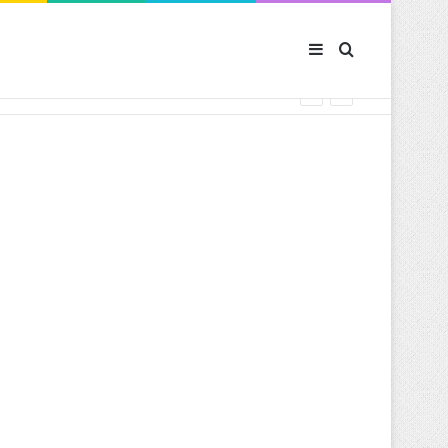
Sidebar (barre latér
Rechercher