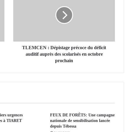
E
M
C
E
N
:
D
é
TLEMCEN : Dépistage précoce du déficit
p
auditif auprès des scolarisés en octobre
i
prochain
s
t
a
g
e
p
r
é
iers urgences
FEUX DE FORÊTS: Une campagne
c
ues à TIARET
nationale de sensibilisation lancée
o
depuis Tébessa
c