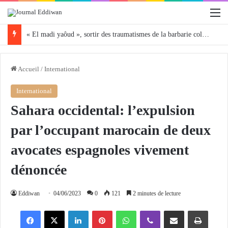
M
« El madi yaôud », sortir des traumatismes de la barbarie coloniale vers la reconstruction de l’être et de la cité
Accueil
/
International
International
Sahara occidental: l’expulsion
par l’occupant marocain de deux
avocates espagnoles vivement
dénoncée
Eddiwan
04/06/2023
0
121
2 minutes de lecture
Facebook
X
Linkedin
Pinterest
WhatsApp
Viber
Partager par email
Imprimer