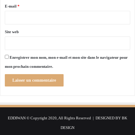
i
e
E-mail
*
d
*
e
s
é
Site web
p
r
e
u
Enregistrer mon nom, mon e-mail et mon site dans le navigateur pour
v
mon prochain commentaire.
e
s
d
u
B
E
M
,
EDDIWAN © Copyright 2020, All Rights Reserved | DESIGNED BY
BK
d
e
DESIGN
p