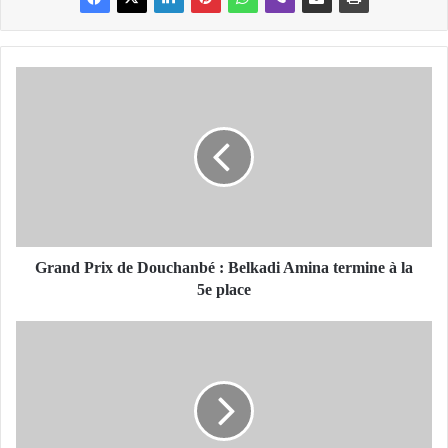
G
r
a
n
d
P
r
i
x
d
Grand Prix de Douchanbé : Belkadi Amina termine à la
e
5e place
D
o
L
u
e
c
m
h
i
a
n
n
i