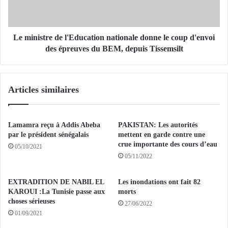
b
s
é
t
:
r
B
e
Le ministre de l'Education nationale donne le coup d'envoi
e
d
des épreuves du BEM, depuis Tissemsilt
l
e
k
l
a
'
Articles similaires
d
E
i
d
A
u
m
c
Lamamra reçu à Addis Abeba
PAKISTAN: Les autorités
i
a
par le président sénégalais
mettent en garde contre une
n
t
crue importante des cours d’eau
05/10/2021
a
i
05/11/2022
t
o
e
n
EXTRADITION DE NABIL EL
Les inondations ont fait 82
r
n
KAROUI :La Tunisie passe aux
morts
m
a
choses sérieuses
27/06/2022
i
t
01/09/2021
n
i