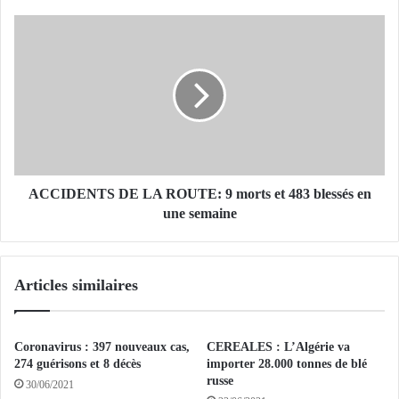
n
d
A
a
C
m
C
n
I
e
D
f
E
e
N
r
T
m
S
e
D
ACCIDENTS DE LA ROUTE: 9 morts et 483 blessés en
m
E
une semaine
e
L
n
A
t
R
Articles similaires
l
O
e
U
s
T
a
E
Coronavirus : 397 nouveaux cas,
CEREALES : L’Algérie va
c
:
274 guérisons et 8 décès
importer 28.000 tonnes de blé
t
9
russe
30/06/2021
e
m