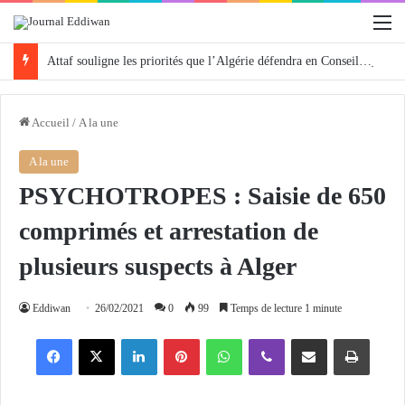
M
Attaf souligne les priorités que l’Algérie défendra en Conseil de sécurité « avec rigueur et engagement »
Accueil
/
A la une
A la une
PSYCHOTROPES : Saisie de 650
comprimés et arrestation de
plusieurs suspects à Alger
Eddiwan
26/02/2021
0
99
Temps de lecture 1 minute
Facebook
X
Linkedin
Pinterest
WhatsApp
Viber
Partager par email
Imprimer