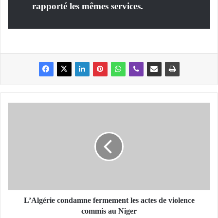
rapporté les mêmes services.
L
’
A
l
g
é
r
i
e
c
L’Algérie condamne fermement les actes de violence
o
commis au Niger