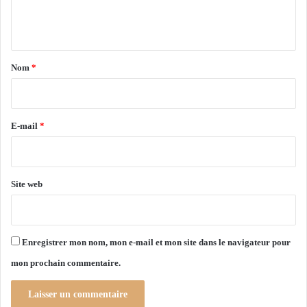
e
g
s
e
n
e
r
m
t
a
a
i
Nom
*
n
i
e
r
e
E-mail
*
*
Site web
Enregistrer mon nom, mon e-mail et mon site dans le navigateur pour
mon prochain commentaire.