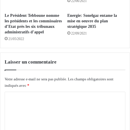
22/06/2021
s
o
d
r
Le Président Tebboune nomme
Energie: Sonelgaz entame la
e
t
les présidents et les commissaires
mise en oeuvre du plan
v
s
d’Etat près les six tribunaux
stratégique 2035
i
e
administratifs d’appel
22/09/2021
o
t
21/05/2022
l
4
e
8
n
3
c
b
Laisser un commentaire
e
l
c
e
o
s
Votre adresse e-mail ne sera pas publiée.
Les champs obligatoires sont
m
s
indiqués avec
*
m
é
C
i
s
s
e
o
a
n
m
u
u
N
n
m
i
e