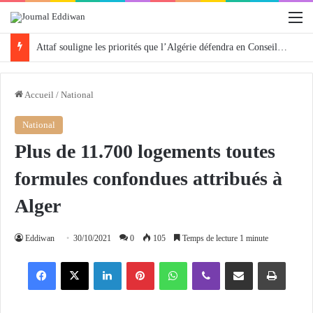
M
Attaf souligne les priorités que l’Algérie défendra en Conseil de sécurité « avec rigueur et engagement »
Accueil
/
National
National
Plus de 11.700 logements toutes
formules confondues attribués à
Alger
Eddiwan
30/10/2021
0
105
Temps de lecture 1 minute
Facebook
X
Linkedin
Pinterest
WhatsApp
Viber
Partager par email
Imprimer