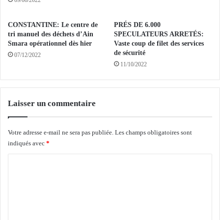
m
09/08/2022
a
b
é
r
CONSTANTINE: Le centre de
PRÉS DE 6.000
l
e
tri manuel des déchets d’Ain
SPECULATEURS ARRETÉS:
i
i
Smara opérationnel dès hier
Vaste coup de filet des services
m
n
de sécurité
07/12/2022
i
s
11/10/2022
n
u
é
f
e
f
e
Laisser un commentaire
l
n
e
q
e
Votre adresse e-mail ne sera pas publiée.
Les champs obligatoires sont
u
n
indiqués avec
*
a
c
r
o
C
t
r
d
e
o
e
l
m
f
’
m
i
e
n
s
e