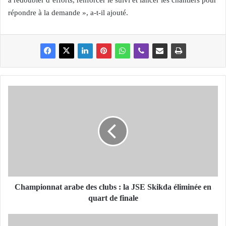
à redoubler d’efforts, renforcer le suivi et lancer les chantiers pour
répondre à la demande », a-t-il ajouté.
C
h
a
m
p
i
o
n
n
a
Championnat arabe des clubs : la JSE Skikda éliminée en
t
quart de finale
a
r
M