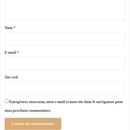
a
p
n
l
o
e
i
t
r
a
Nom
*
d
’
i
u
r
n
e
E-mail
*
e
A
*
f
r
Site web
i
q
u
e
s
Enregistrer mon nom, mon e-mail et mon site dans le navigateur pour
a
mon prochain commentaire.
n
s
i