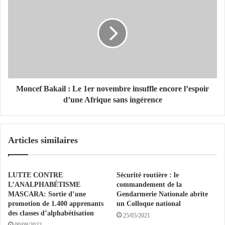
a
o
b
n
e
c
d
e
e
f
s
B
c
a
l
k
u
a
Moncef Bakail : Le 1er novembre insuffle encore l’espoir
b
i
d’une Afrique sans ingérence
s
l
:
:
l
L
Articles similaires
a
e
J
1
S
e
E
r
LUTTE CONTRE
Sécurité routière : le
S
n
L’ANALPHABÉTISME
commandement de la
k
o
MASCARA: Sortie d’une
Gendarmerie Nationale abrite
i
promotion de 1.400 apprenants
un Colloque national
v
des classes d’alphabétisation
k
e
25/05/2021
d