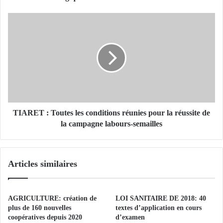
:
A
T
p
I
p
A
e
R
l
E
à
T
l
:
a
T
p
o
r
u
TIARET : Toutes les conditions réunies pour la réussite de
o
t
la campagne labours-semailles
m
e
o
s
t
l
Articles similaires
i
e
o
s
n
c
d
o
AGRICULTURE: création de
LOI SANITAIRE DE 2018: 40
e
n
plus de 160 nouvelles
textes d’application en cours
s
d
coopératives depuis 2020
d’examen