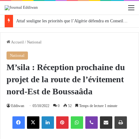
M
Attaf souligne les priorités que l’Algérie défendra en Conseil de sécurité « avec rigueur et engagement »
Accueil
/
National
National
M’sila : Réception prochaine du
projet de la route de l’évitement
nord-Est de Boussaâda
Eddiwan
05/10/2022
0
52
Temps de lecture 1 minute
Facebook
X
Linkedin
Pinterest
WhatsApp
Viber
Partager par email
Imprimer