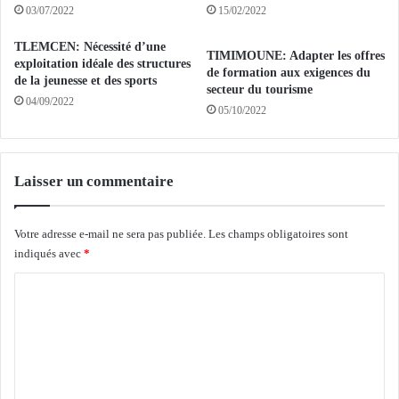
c
i
03/07/2022
15/02/2022
u
t
l
i
TLEMCEN: Nécessité d’une
TIMIMOUNE: Adapter les offres
t
o
exploitation idéale des structures
de formation aux exigences du
u
de la jeunesse et des sports
n
secteur du tourisme
r
s
04/09/2022
05/10/2022
e
r
s
é
s
u
t
n
Laisser un commentaire
r
i
a
e
t
s
Votre adresse e-mail ne sera pas publiée.
Les champs obligatoires sont
é
p
indiqués avec
*
g
o
C
i
u
q
r
o
u
l
m
e
a
s
r
m
d
é
e
a