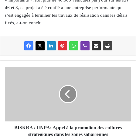
« importante », soit plus de 40.000 véhicules par j our sur les RN
46 et 8, ce projet a été confié a une entreprise performante qui
s’est engagée à terminer les travaux de réalisation dans les délais
fixés, a-t-on conclu.
B
I
S
K
R
A
/
U
N
P
BISKRA / UNPA: Appel à la promotion des cultures
A
stratégiques dans les zones sahariennes