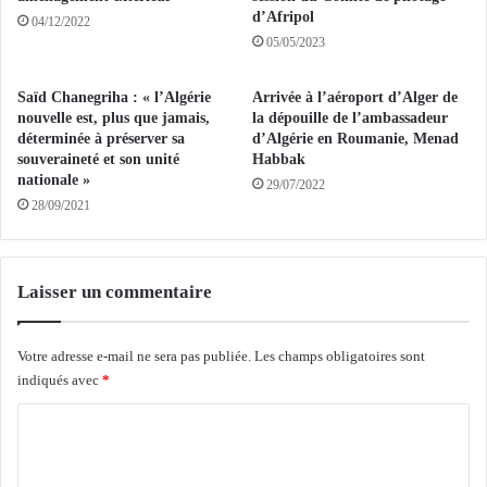
n
I
d’Afripol
04/12/2022
c
C
05/05/2023
i
E
v
A
Saïd Chanegriha : « l’Algérie
Arrivée à l’aéroport d’Alger de
i
L
nouvelle est, plus que jamais,
la dépouille de l’ambassadeur
l
A
déterminée à préserver sa
d’Algérie en Roumanie, Menad
e
D
souveraineté et son unité
Habbak
e
G
nationale »
29/07/2022
t
F
28/09/2021
s
o
:
n
«
p
N
Laisser un commentaire
r
o
o
u
f
Votre adresse e-mail ne sera pas publiée.
Les champs obligatoires sont
s
e
m
indiqués avec
*
s
i
C
s
s
i
o
o
o
n
m