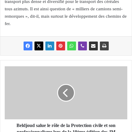
transport plus dense et diversifié pour le transport des céréales
tous azimuts. Il est ainsi question de « milliers de camions semi-
remorques », dit-il, mais surtout le développement des chemins de
fer.
B
e
l
d
j
o
u
d
s
a
Beldjoud salue le rôle de la Protection civile et son
l
professionnalisme lors de la 19ème édition des JM