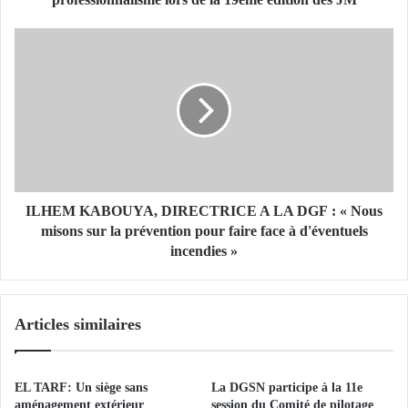
u
e
I
l
L
e
H
r
E
ô
M
l
K
e
A
d
B
e
O
l
U
ILHEM KABOUYA, DIRECTRICE A LA DGF : « Nous
a
Y
misons sur la prévention pour faire face à d'éventuels
P
A
incendies »
r
,
o
D
t
I
Articles similaires
e
R
c
E
t
C
i
T
EL TARF: Un siège sans
La DGSN participe à la 11e
o
R
aménagement extérieur
session du Comité de pilotage