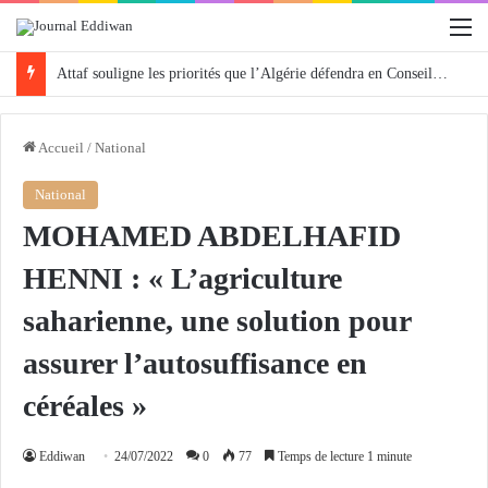
M
Attaf souligne les priorités que l’Algérie défendra en Conseil de sécurité « avec rigueur et engagement »
Accueil
/
National
National
MOHAMED ABDELHAFID
HENNI : « L’agriculture
saharienne, une solution pour
assurer l’autosuffisance en
céréales »
Eddiwan
24/07/2022
0
77
Temps de lecture 1 minute