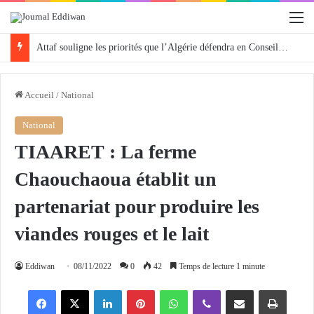
M
Attaf souligne les priorités que l’Algérie défendra en Conseil de sécurité « avec rigueur et engagement »
Accueil
/
National
National
TIAARET : La ferme
Chaouchaoua établit un
partenariat pour produire les
viandes rouges et le lait
Eddiwan
08/11/2022
0
42
Temps de lecture 1 minute
Facebook
X
Linkedin
Pinterest
WhatsApp
Viber
Partager par email
Imprimer