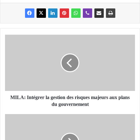
M
I
L
A
:
I
n
t
é
g
MILA: Intégrer la gestion des risques majeurs aux plans
r
du gouvernement
e
r
A
l
Ï
a
N
g
T