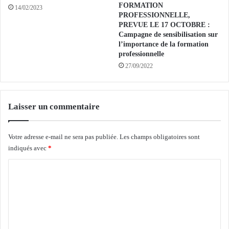
r
r
FORMATION
14/02/2023
s
i
PROFESSIONNELLE,
a
c
PREVUE LE 17 OCTOBRE :
u
u
Campagne de sensibilisation sur
x
l’importance de la formation
l
professionnelle
p
t
l
27/09/2022
e
a
u
n
r
s
s
Laisser un commentaire
d
b
u
é
g
n
Votre adresse e-mail ne sera pas publiée.
Les champs obligatoires sont
o
é
indiqués avec
*
u
f
v
i
C
e
c
o
r
i
n
e
m
e
n
m
m
t
e
d
e