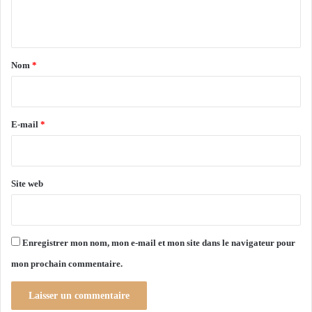
n
u
n
t
c
t
r
é
a
Nom
*
d
i
i
t
r
"
e
E-mail
*
R
’
*
f
i
Site web
g
"
Enregistrer mon nom, mon e-mail et mon site dans le navigateur pour
mon prochain commentaire.