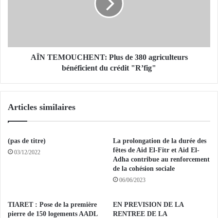
e
E
s
M
t
O
i
U
o
C
n
H
AÏN TEMOUCHENT: Plus de 380 agriculteurs
d
E
bénéficient du crédit "R’fig"
e
N
s
T
r
:
Articles similaires
i
P
s
l
q
u
u
s
(pas de titre)
La prolongation de la durée des
e
d
fêtes de Aid El-Fitr et Aid El-
03/12/2022
s
e
Adha contribue au renforcement
m
de la cohésion sociale
3
a
8
06/06/2023
j
0
e
a
TIARET : Pose de la première
EN PREVISION DE LA
u
g
pierre de 150 logements AADL
RENTREE DE LA