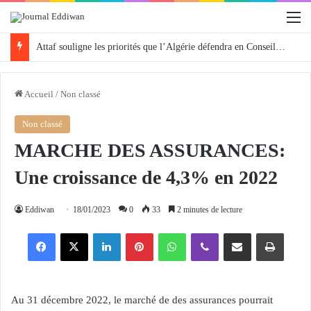
M
Attaf souligne les priorités que l’Algérie défendra en Conseil de sécurité « avec rigueur et engagement »
Accueil
/
Non classé
Non classé
MARCHE DES ASSURANCES:
Une croissance de 4,3% en 2022
Eddiwan
18/01/2023
0
33
2 minutes de lecture
Facebook
X
Linkedin
Pinterest
WhatsApp
Viber
Partager par email
Imprimer
Au 31 décembre 2022, le marché de des assurances pourrait