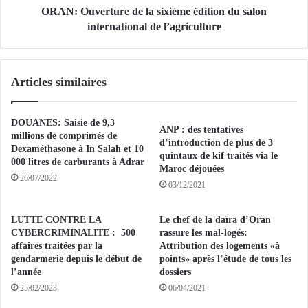
n
r
ORAN: Ouverture de la sixième édition du salon
a
t
international de l’agriculture
u
u
x
r
g
e
Articles similaires
r
d
o
e
u
l
DOUANES: Saisie de 9,3
p
a
ANP : des tentatives
millions de comprimés de
e
s
d’introduction de plus de 3
Dexaméthasone à In Salah et 10
s
i
quintaux de kif traités via le
000 litres de carburants à Adrar
t
Maroc déjouées
x
26/07/2022
e
i
03/12/2021
r
è
r
m
LUTTE CONTRE LA
Le chef de la daïra d’Oran
o
e
CYBERCRIMINALITE : 500
rassure les mal-logés:
r
é
affaires traitées par la
Attribution des logements «à
i
d
gendarmerie depuis le début de
points» après l’étude de tous les
s
i
l’année
dossiers
t
t
25/02/2023
06/04/2021
e
i