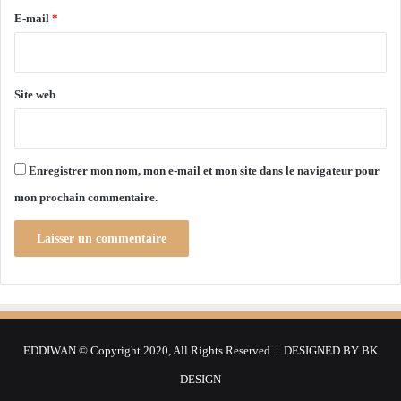
l
e
E-mail
*
d
e
*
l
’
Site web
a
g
r
i
c
Enregistrer mon nom, mon e-mail et mon site dans le navigateur pour
u
mon prochain commentaire.
l
t
u
r
e
EDDIWAN © Copyright 2020, All Rights Reserved | DESIGNED BY
BK
DESIGN