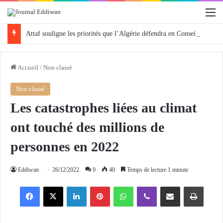
M
Attaf souligne les priorités que l’Algérie défendra en Conseil de sécurité « avec rigueur et engagement »
Accueil
/
Non classé
Non classé
Les catastrophes liées au climat
ont touché des millions de
personnes en 2022
Eddiwan
26/12/2022
0
40
Temps de lecture 1 minute
Facebook
X
Linkedin
Pinterest
WhatsApp
Viber
Partager par email
Imprimer