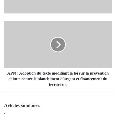
A
P
N
:
A
d
o
p
t
APN : Adoption du texte modifiant la loi sur la prévention
i
et lutte contre le blanchiment d'argent et financement du
o
terrorisme
n
d
u
Articles similaires
t
e