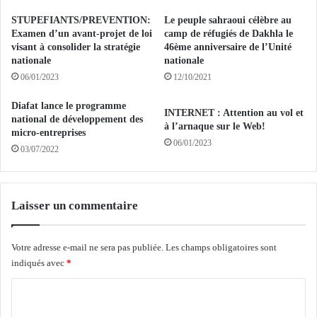
x
t
STUPEFIANTS/PREVENTION:
Le peuple sahraoui célèbre au
e
Examen d’un avant-projet de loi
camp de réfugiés de Dakhla le
m
visant à consolider la stratégie
46ème anniversaire de l’Unité
o
nationale
nationale
d
06/01/2023
12/10/2021
i
f
Diafat lance le programme
INTERNET : Attention au vol et
national de développement des
i
à l’arnaque sur le Web!
micro-entreprises
a
06/01/2023
n
03/07/2022
t
l
a
Laisser un commentaire
l
o
i
Votre adresse e-mail ne sera pas publiée.
Les champs obligatoires sont
s
indiqués avec
*
u
r
C
l
o
a