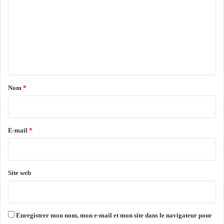
p
m
r
m
é
v
e
e
n
n
t
t
i
a
Nom
*
o
i
n
e
r
t
e
E-mail
*
l
u
*
t
t
Site web
e
c
o
n
Enregistrer mon nom, mon e-mail et mon site dans le navigateur pour
t