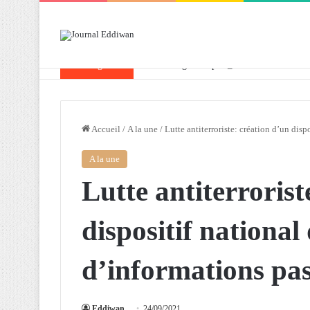
Breaking News
Attaf souligne les priorités que l’Algérie 
Accueil
/
A la une
/
Lutte antiterroriste: création d’un disp
A la une
Lutte antiterrorist
dispositif national
d’informations pa
Eddiwan
24/09/2021