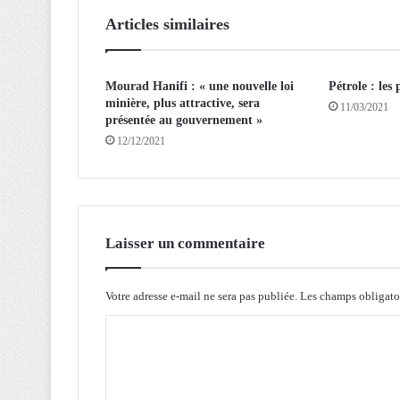
l
Articles similaires
e
d
é
s
Mourad Hanifi : « une nouvelle loi
Pétrole : les
minière, plus attractive, sera
a
11/03/2021
présentée au gouvernement »
r
12/12/2021
m
e
m
e
n
t
Laisser un commentaire
n
u
c
Votre adresse e-mail ne sera pas publiée.
Les champs obligato
l
C
é
a
o
i
m
r