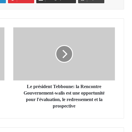
L
e
p
r
é
s
i
d
e
n
Le président Tebboune: la Rencontre
t
Gouvernement-walis est une opportunité
T
pour l'évaluation, le redressement et la
e
prospective
b
b
o
u