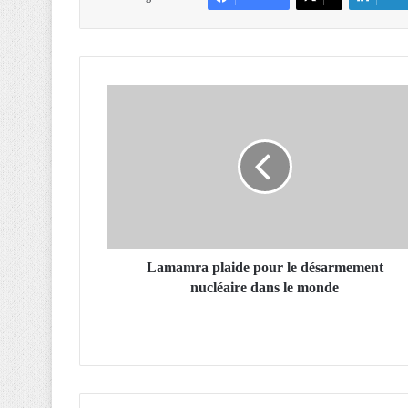
L
a
m
a
m
r
a
p
l
a
Lamamra plaide pour le désarmement
i
nucléaire dans le monde
d
e
p
o
u
r