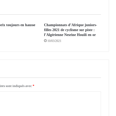
n
e
:
l
 prix toujours en hausse
a
Championnats d’Afrique juniors-
filles 2021 de cyclisme sur piste :
R
l’Algérienne Nesrine Houili en or
e
10/03/2021
n
c
o
n
t
r
e
G
o
ires sont indiqués avec
*
u
v
e
r
n