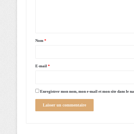
e
m
d
e
a
n
n
s
t
l
a
e
Nom
*
m
i
o
r
n
d
e
E-mail
*
e
*
Enregistrer mon nom, mon e-mail et mon site dans le 