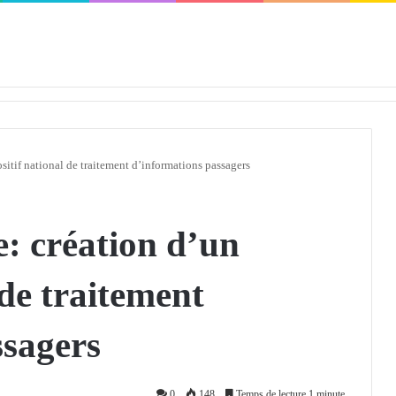
défendra en Conseil de sécurité « avec rigueur et engagement »
ositif national de traitement d’informations passagers
e: création d’un
 de traitement
ssagers
0
148
Temps de lecture 1 minute