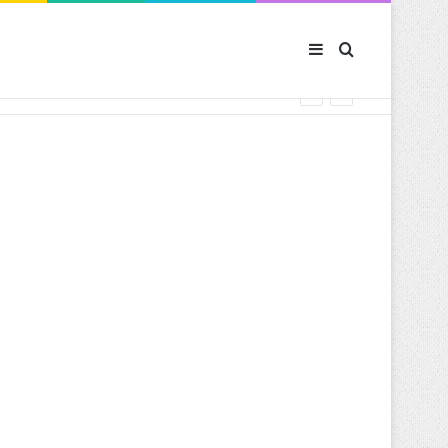
Sidebar (barre latér
Rechercher