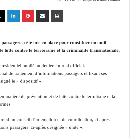
X
Linkedin
Pinterest
Partager par email
Imprimer
 passagers a été mis en place pour constituer un outil
e lutte contre le terrorisme et la criminalité transnationale.
résidentiel publié au denier Journal officiel.
ional de traitement d’informations passagers et fixant ses
igné le « dispositif ».
 en matière de prévention et de lutte contre le terrorisme et la
formes.
rend un conseil d’orientation et de coordination, ci-après
tions passagers, ci-après désignée « unité ».