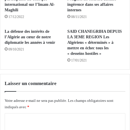
r
N
international sur l’Imam Al-
ingérence dans ses affaires
à
Maghili
internes
T
l
:
17/12/2022
08/11/2021
'
L
é
e
La défense des intérêts de
SAID CHANEGRIHA DEPUIS
l
s
l’Algérie au cœur de notre
LA 3EME REGION Les
é
a
diplomatie les années à venir
Algériens « déterminés » à
m
l
mettre en échec tous les
09/10/2021
e
o
« desseins hostiles »
n
n
17/01/2021
t
"
h
A
u
F
m
Laisser un commentaire
R
a
I
i
C
Votre adresse e-mail ne sera pas publiée.
Les champs obligatoires sont
n
A
indiqués avec
*
e
D
t
I
C
à
S
l
R
o