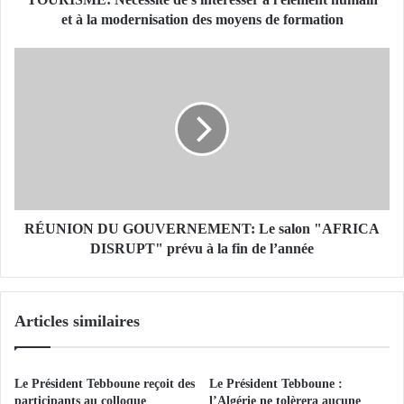
é
et à la modernisation des moyens de formation
c
e
R
s
É
s
U
i
N
t
I
é
O
d
N
e
D
s
U
'
G
RÉUNION DU GOUVERNEMENT: Le salon "AFRICA
i
O
DISRUPT" prévu à la fin de l’année
n
U
t
V
é
E
Articles similaires
r
R
e
N
s
E
s
M
Le Président Tebboune reçoit des
Le Président Tebboune :
e
E
participants au colloque
l’Algérie ne tolèrera aucune