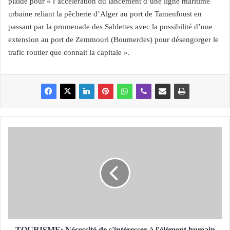
plaidé pour « l’accélération du lancement d’une ligne maritime
urbaine reliant la pêcherie d’Alger au port de Tamenfoust en
passant par la promenade des Sablettes avec la possibilité d’une
extension au port de Zemmouri (Boumerdes) pour désengorger le
trafic routier que connait la capitale ».
T
O
U
R
I
S
M
E
:
N
TOURISME: Nécessité de s'intéresser à l'élément humain