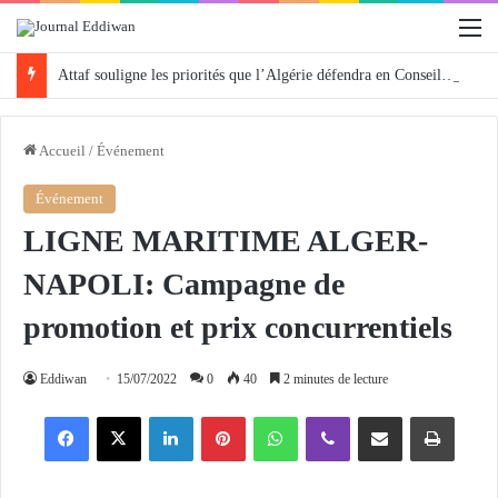
M
Attaf souligne les priorités que l’Algérie défendra en Conseil de sécurité « avec rigueur et engagement »
Accueil
/
Événement
Événement
LIGNE MARITIME ALGER-
NAPOLI: Campagne de
promotion et prix concurrentiels
Eddiwan
15/07/2022
0
40
2 minutes de lecture
Facebook
X
Linkedin
Pinterest
WhatsApp
Viber
Partager par email
Imprimer