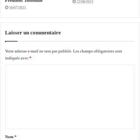
R
Président Tebboune
22/08/2021
à
E
10/07/2021
A
P
l
U
g
B
Laisser un commentaire
e
L
r
I
Q
Votre adresse e-mail ne sera pas publiée.
Les champs obligatoires sont
U
indiqués avec
*
E
:
C
R
o
e
b
m
i
m
g
a
e
r
n
e
n
t
d
a
Nom
*
v