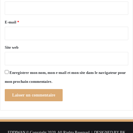
i
i
s
r
i
e
E-mail
*
t
e
*
a
u
Site web
c
o
l
o
Enregistrer mon nom, mon e-mail et mon site dans le navigateur pour
n
e
mon prochain commentaire.
l
Y
o
u
c
e
f
K
EDDIWAN © Copyright 2020, All Rights Reserved | DESIGNED BY
BK