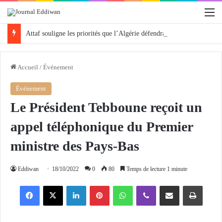
M
Attaf souligne les priorités que l’Algérie défendra en Conseil de sécurité « avec rigueur et engagement »
Accueil
/
Événement
Événement
Le Président Tebboune reçoit un
appel téléphonique du Premier
ministre des Pays-Bas
Eddiwan
18/10/2022
0
80
Temps de lecture 1 minute
Facebook
X
Linkedin
Pinterest
WhatsApp
Viber
Partager par email
Imprimer