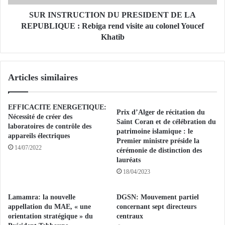
1
U
c
C
SUR INSTRUCTION DU PRESIDENT DE LA
o
T
REPUBLIQUE : Rebiga rend visite au colonel Youcef
m
I
Khatib
p
O
r
N
i
D
Articles similaires
m
U
é
P
s
R
EFFICACITE ENERGETIQUE:
p
E
Prix d’Alger de récitation du
Nécessité de créer des
s
S
Saint Coran et de célébration du
laboratoires de contrôle des
y
I
patrimoine islamique : le
appareils électriques
c
D
Premier ministre préside la
14/07/2022
cérémonie de distinction des
h
E
lauréats
o
N
t
18/04/2023
T
r
D
o
E
Lamamra: la nouvelle
DGSN: Mouvement partiel
p
L
appellation du MAE, « une
concernant sept directeurs
e
A
orientation stratégique » du
centraux
s