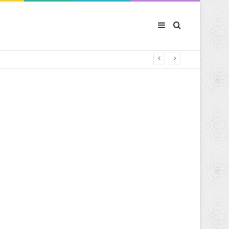
Sidebar (barre latér
Rechercher