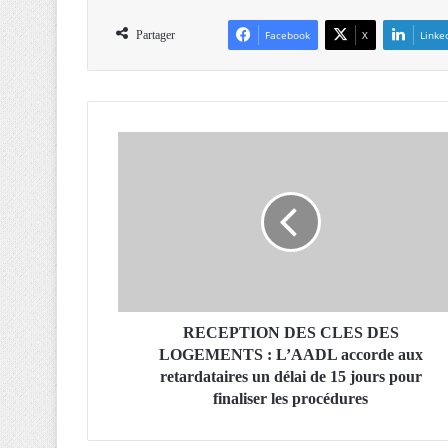
Partager
Facebook
X
Linke
R
E
C
E
P
T
I
O
N
D
RECEPTION DES CLES DES
E
LOGEMENTS : L’AADL accorde aux
S
retardataires un délai de 15 jours pour
C
finaliser les procédures
L
E