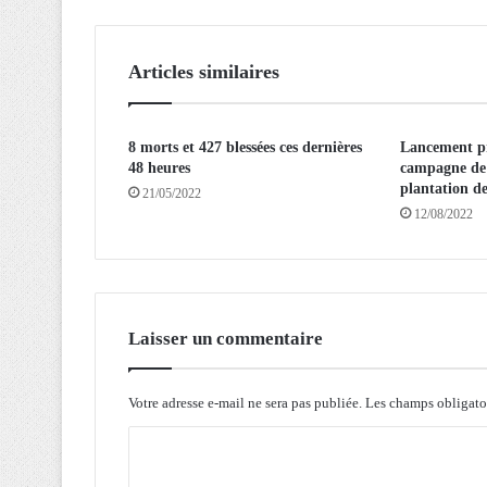
S
D
E
Articles similaires
S
L
O
G
8 morts et 427 blessées ces dernières
Lancement p
48 heures
campagne de 
E
plantation d
M
21/05/2022
12/08/2022
E
N
T
S
:
L
Laisser un commentaire
’
A
A
Votre adresse e-mail ne sera pas publiée.
Les champs obligato
D
C
L
a
o