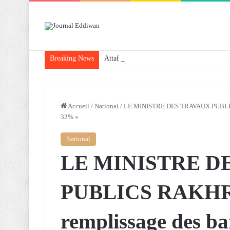
Breaking News
Attaf souligne les priorités que l’Algérie 
Accueil
/
National
/
LE MINISTRE DES TRAVAUX PUBLICS R
32% »
National
LE MINISTRE D
PUBLICS RAKHRO
remplissage des ba