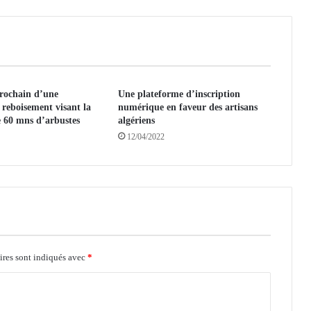
L
’
A
l
g
rochain d’une
é
Une plateforme d’inscription
reboisement visant la
numérique en faveur des artisans
r
e 60 mns d’arbustes
algériens
i
12/04/2022
e
s
e
r
a
l
e
a
d
ires sont indiqués avec
*
e
r
d