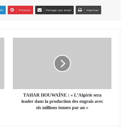
din
Pinterest
Partager par email
Imprimer
T
A
H
A
R
H
O
U
W
A
TAHAR HOUWAÏNE : « L’Algérie sera
Ï
leader dans la production des engrais avec
N
six millions tonnes par an »
E
:
«