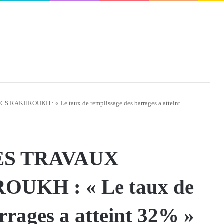
défendra en Conseil de sécurité « avec rigueur et engagement »
AKHROUKH : « Le taux de remplissage des barrages a atteint
ES TRAVAUX
UKH : « Le taux de
rrages a atteint 32% »