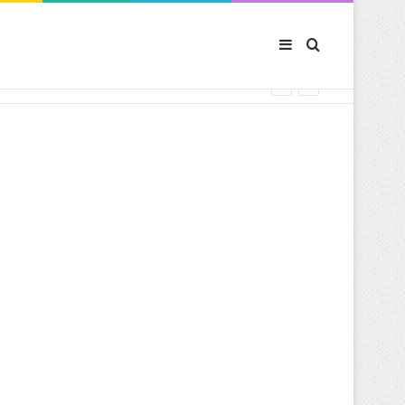
Sidebar (barre latér
Rechercher