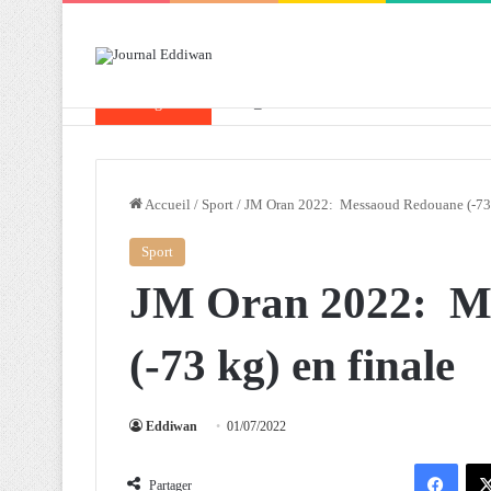
Breaking News
Attaf souligne les priorités que l’Algérie 
Accueil
/
Sport
/
JM Oran 2022: Messaoud Redouane (-73 
Sport
JM Oran 2022: M
(-73 kg) en finale
Eddiwan
01/07/2022
Facebook
Partager