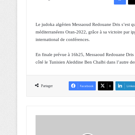
Le judoka algérien Messaoud Redouane Dris s’est qual
méditerranéens Oran-2022, grâce à sa victoire par i
international de conférences.
En finale prévue à 16h25, Messaoud Redouane Dris 
côté le Tunisien Aleddine Ben Chalbi dans l’autre de
Partager
Facebook
X
Linke
L
'
A