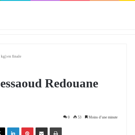
défendra en Conseil de sécurité « avec rigueur et engagement »
kg) en finale
essaoud Redouane
0
53
Moins d’une minute
X
Linkedin
Pinterest
Partager par email
Imprimer