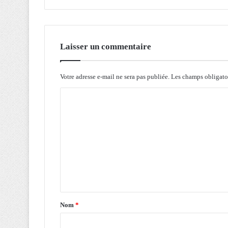
m
e
n
t
d
Laisser un commentaire
'
u
n
Votre adresse e-mail ne sera pas publiée.
Les champs obligato
p
C
a
r
o
t
m
e
n
m
a
e
r
i
n
a
t
t
a
é
Nom
*
c
i
o