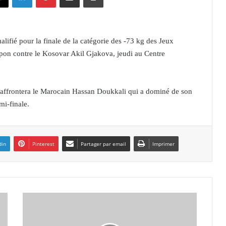
ifié pour la finale de la catégorie des -73 kg des Jeux
ppon contre le Kosovar Akil Gjakova, jeudi au Centre
affrontera le Marocain Hassan Doukkali qui a dominé de son
mi-finale.
din
Pinterest
Partager par email
Imprimer
J
M
O