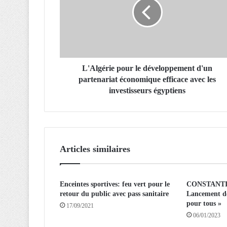
l
g
é
r
i
e
p
L'Algérie pour le développement d'un
o
partenariat économique efficace avec les
u
investisseurs égyptiens
r
l
e
d
é
Articles similaires
v
e
l
Enceintes sportives: feu vert pour le
CONSTANTI
o
retour du public avec pass sanitaire
Lancement de
p
pour tous »
p
17/09/2021
06/01/2023
e