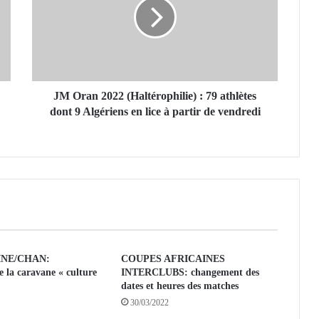
r
a
n
2
0
2
2
JM Oran 2022 (Haltérophilie) : 79 athlètes
(
dont 9 Algériens en lice à partir de vendredi
H
a
l
t
é
r
o
p
h
NE/CHAN:
COUPES AFRICAINES
i
 la caravane « culture
INTERCLUBS: changement des
l
dates et heures des matches
i
30/03/2022
e