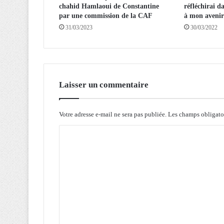
chahid Hamlaoui de Constantine
réfléchirai d
o
par une commission de la CAF
à mon avenir
n
31/03/2023
30/03/2022
d
e
1
2
a
m
Laisser un commentaire
b
u
l
Votre adresse e-mail ne sera pas publiée.
Les champs obligato
a
C
n
c
o
e
m
s
e
m
t
e
3
n
b
u
t