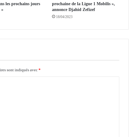
ans les prochains jours
prochaine de la Ligue 1 Mobilis »,
:
 »
annonce Djahid Zefizef
R
18/04/2023
é
o
u
v
e
r
t
u
r
ires sont indiqués avec
*
e
d
e
l
a
R
N
1
1
à