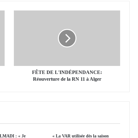
F
Ê
T
E
D
E
L
'
I
N
FÊTE DE L'INDÉPENDANCE:
D
Réouverture de la RN 11 à Alger
É
P
E
N
D
A
N
C
MADI : « Je
« La VAR utilisée dès la saison
E