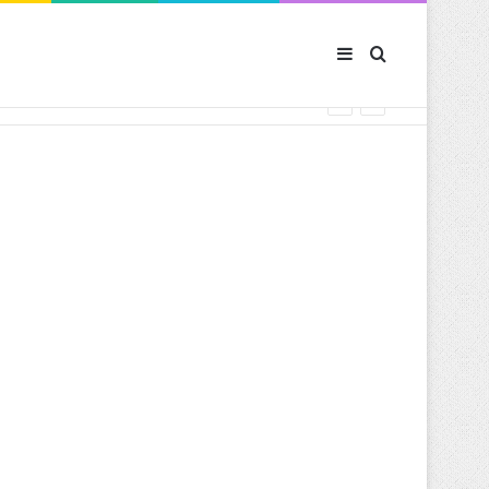
Sidebar (barre latér
Rechercher