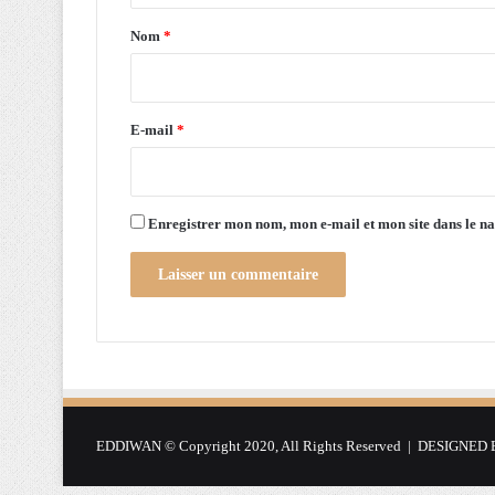
s
a
d
Nom
*
e
i
t
r
r
a
e
E-mail
*
n
*
s
p
o
Enregistrer mon nom, mon e-mail et mon site dans le 
r
t
s
c
o
l
a
i
r
EDDIWAN © Copyright 2020, All Rights Reserved | DESIGNED
e