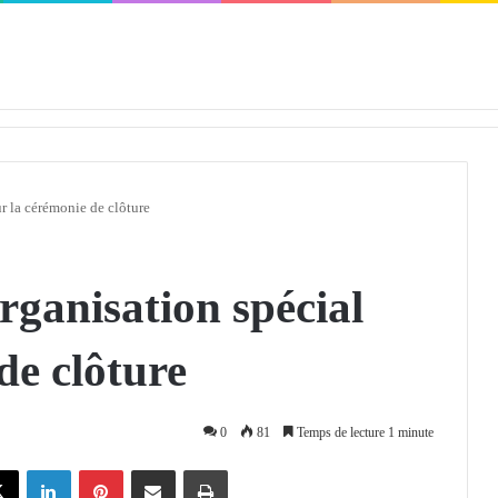
défendra en Conseil de sécurité « avec rigueur et engagement »
ur la cérémonie de clôture
rganisation spécial
de clôture
0
81
Temps de lecture 1 minute
X
Linkedin
Pinterest
Partager par email
Imprimer