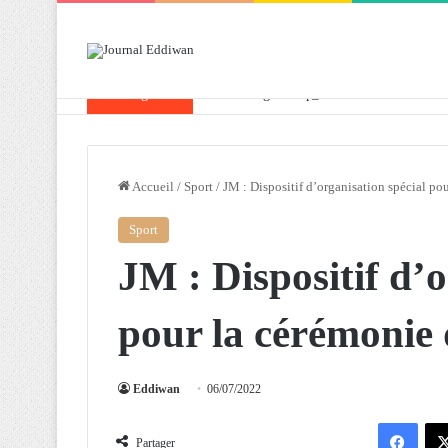
Breaking News
Attaf souligne les priorités que l’Algérie 
Accueil
/
Sport
/
JM : Dispositif d’organisation spécial po
Sport
JM : Dispositif d’o
pour la cérémonie 
Eddiwan
06/07/2022
Facebook
Partager