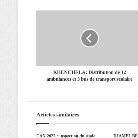
K
H
E
N
C
H
E
L
A
:
KHENCHELA: Distribution de 12
D
ambulances et 3 bus de transport scolaire
i
s
t
r
i
Articles similaires
b
u
t
CAN 2025 : inspection du stade
DJAMEL BEL
i