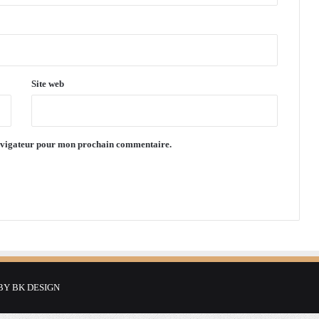
A
l
g
e
r
Site web
navigateur pour mon prochain commentaire.
 BY
BK DESIGN