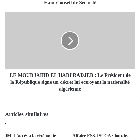
t
Haut Conseil de Sécurité
d
e
L
l
E
a
M
R
O
é
U
p
D
u
J
b
A
l
H
i
I
LE MOUDJAHID EL HADI RADJEB : Le Président de
q
D
la République signe un décret lui octroyant la nationalité
u
E
algérienne
e
L
p
H
r
A
Articles similaires
é
D
s
I
i
R
d
A
JM: L’accès à la cérémonie
Affaire ESS-JSCOA : lourdes
e