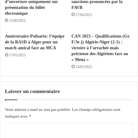
D
d’ouverture uniquement sur
sanctions prononcées par la
u
J
présentation du billet
FAVB
n
E
électronique
17/04/2023
e
B
25/06/2022
r
:
é
L
Anniversaire-Polisario: l’équipe
CAN 2023 – Qualifications (Gr.
u
e
de la RASD à Alger pour un
F/3e j) Algérie-Niger (2-1) :
n
P
match amical face au MCA
victoire à l’arrachée mais
i
r
précieuse des Algériens face au
17/05/2023
o
é
« Mena »
n
s
24/03/2023
d
i
u
d
H
e
a
Laisser un commentaire
n
u
t
t
d
Votre adresse e-mail ne sera pas publiée.
Les champs obligatoires sont
C
e
o
indiqués avec
*
l
n
a
C
s
R
e
é
o