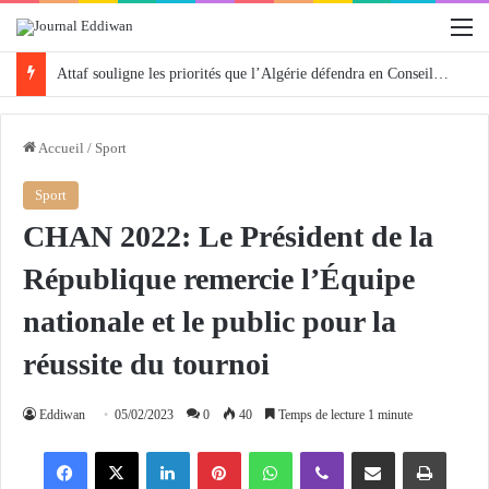
M
Attaf souligne les priorités que l’Algérie défendra en Conseil de sécurité « avec rigueur et engagement »
Accueil
/
Sport
Sport
CHAN 2022: Le Président de la
République remercie l’Équipe
nationale et le public pour la
réussite du tournoi
Eddiwan
05/02/2023
0
40
Temps de lecture 1 minute
Facebook
X
Linkedin
Pinterest
WhatsApp
Viber
Partager par email
Imprimer