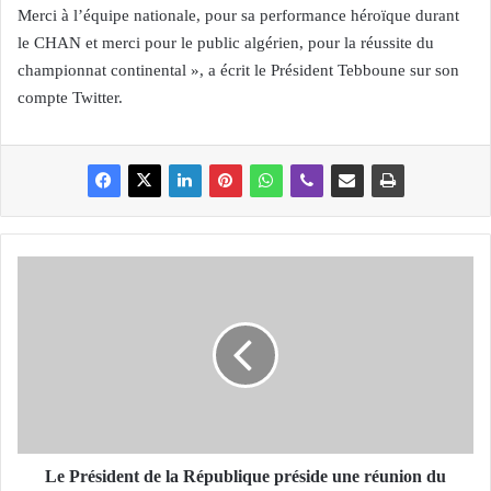
Merci à l’équipe nationale, pour sa performance héroïque durant
le CHAN et merci pour le public algérien, pour la réussite du
championnat continental », a écrit le Président Tebboune sur son
compte Twitter.
L
e
P
r
é
s
i
d
e
n
Le Président de la République préside une réunion du